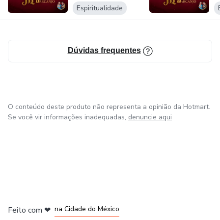
Espiritualidade
Dúvidas frequentes
O conteúdo deste produto não representa a opinião da Hotmart.
Se você vir informações inadequadas,
denuncie aqui
em Bogotá
em Amsterdam
em Madrid
na Cidade do México
Feito com
❤