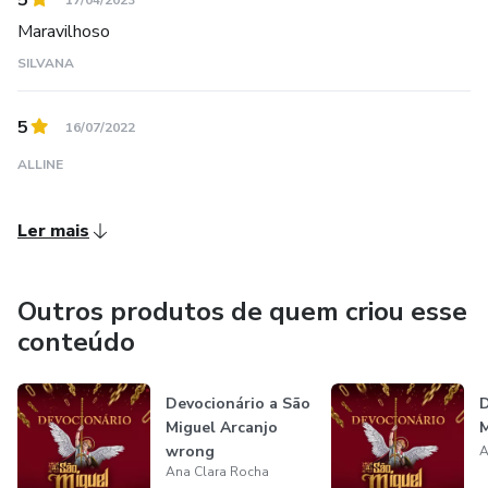
5
17/04/2023
Maravilhoso
SILVANA
5
16/07/2022
ALLINE
Ler mais
Outros produtos de quem criou esse
conteúdo
Devocionário a São
D
Miguel Arcanjo
M
wrong
A
Ana Clara Rocha