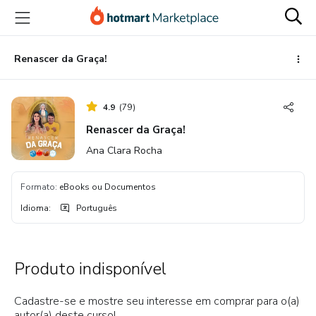
Ir
Ir
Ir
para
para
para
o
o
o
conteúdo
pagamento
rodapé
Renascer da Graça!
principal
4.9
(
79
)
Renascer da Graça!
Ana Clara Rocha
Formato
:
eBooks ou Documentos
Idioma
:
Português
Produto indisponível
Cadastre-se e mostre seu interesse em comprar para o(a)
autor(a) deste curso!