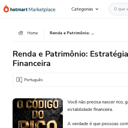
Ir
Ir
Ir
Categorias
para
para
para
o
o
o
conteúdo
pagamento
rodapé
Home
Renda e Patrimônio: Estratégias Reais para Melhorar Sua Vida Financeira
principal
Renda e Patrimônio: Estratégi
Financeira
Português
Você não precisa nascer rico, 
estabilidade financeira.
A verdade é que pessoas comu