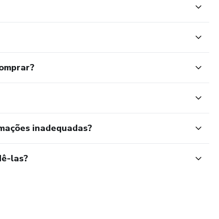
comprar?
rmações inadequadas?
ê-las?