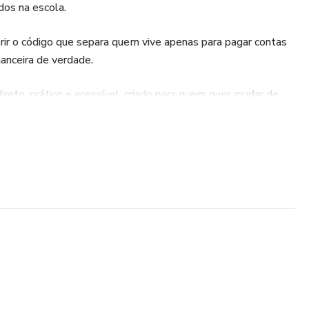
dos na escola.
ir o código que separa quem vive apenas para pagar contas
nanceira de verdade.
ireto, prático e acessível, criado para quem quer mudar de
zero.
icáveis.