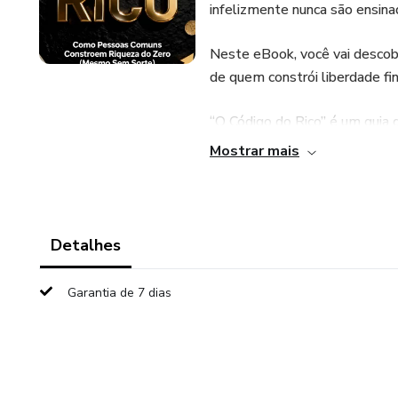
infelizmente nunca são ensina
Neste eBook, você vai descobr
de quem constrói liberdade fi
“O Código do Rico” é um guia d
vida financeira começando do 
Mostrar mais
Sem promessas milagrosas.
Sem esquemas.
Detalhes
Apenas estratégias reais e apl
Garantia de 7 dias