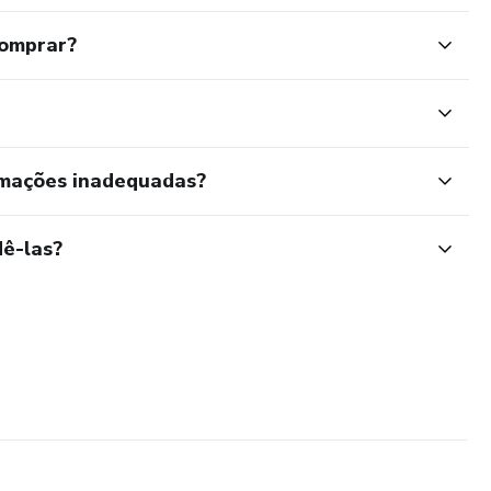
comprar?
rmações inadequadas?
ê-las?