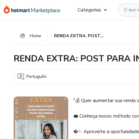
Ir
Ir
Ir
Categorias
para
para
para
o
o
o
conteúdo
pagamento
rodapé
Home
RENDA EXTRA: POST PARA INSTAGRAM
principal
RENDA EXTRA: POST PARA 
Português
"💰 Quer aumentar sua renda 
💼 Conheça nosso método comp
�✨ Aproveite a oportunidade