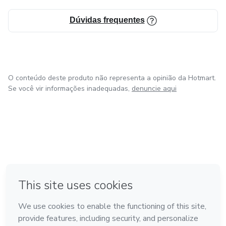
Dúvidas frequentes
O conteúdo deste produto não representa a opinião da Hotmart.
Se você vir informações inadequadas,
denuncie aqui
em Amsterdam
em Madrid
em Bogotá
Feito com
❤
em Belo Horizonte
na Cidade do México