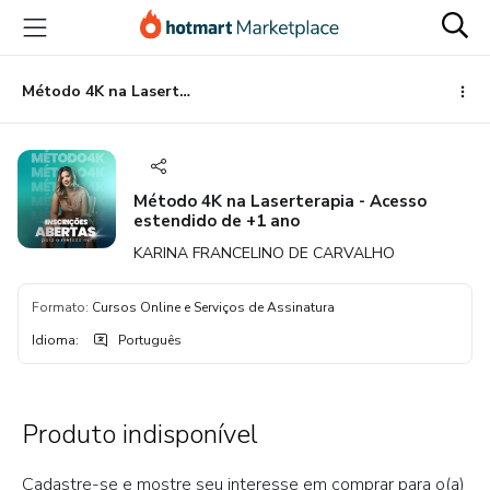
Ir
Ir
Ir
para
para
para
o
o
o
conteúdo
pagamento
rodapé
Método 4K na Laserterapia - Acesso estendido de +1 ano
principal
Método 4K na Laserterapia - Acesso
estendido de +1 ano
KARINA FRANCELINO DE CARVALHO
Formato
:
Cursos Online e Serviços de Assinatura
Idioma
:
Português
Produto indisponível
Cadastre-se e mostre seu interesse em comprar para o(a)