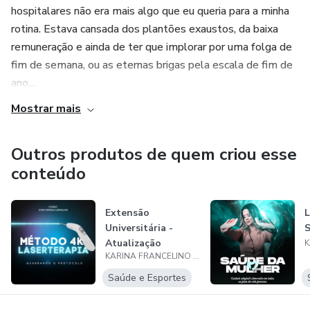
hospitalares não era mais algo que eu queria para a minha
rotina. Estava cansada dos plantões exaustos, da baixa
remuneração e ainda de ter que implorar por uma folga de
fim de semana, ou as eternas brigas pela escala de fim de
ano....
Mostrar mais
Outros produtos de quem criou esse
conteúdo
Extensão
L
Universitária -
S
Atualização
KARINA FRANCELINO DE CARVALHO
Método 4K
Saúde e Esportes