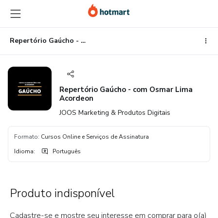
Ir
Ir
Ir
para
para
para
o
o
o
conteúdo
pagamento
rodapé
Repertório Gaúcho - com Osmar Lima Acordeon
principal
Repertório Gaúcho - com Osmar Lima
Acordeon
JOOS Marketing & Produtos Digitais
Formato
:
Cursos Online e Serviços de Assinatura
Idioma
:
Português
Produto indisponível
Cadastre-se e mostre seu interesse em comprar para o(a)