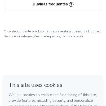
Dúvidas frequentes
O conteúdo deste produto não representa a opinião da Hotmart.
Se você vir informações inadequadas,
denuncie aqui
em Bogotá
em Amsterdam
em Madrid
na Cidade do México
Feito com
❤
em Belo Horizonte