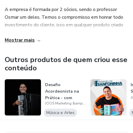
A empresa é formada por 2 sócios, sendo o professor
Osmar um deles. Temos o compromisso em honrar todo
investimento do cliente, isso em qualquer produto criado
pela JOOS. Sempre priorizamos a melhor experiência para
Mostrar mais
nosso consumidor, pois acreditamos que isso é o melhor
que tem que ser feito.
Outros produtos de quem criou esse
conteúdo
Desafio
I
Acordeonista na
S
Prática - com
JOOS Marketing &amp; Produtos Digitais
Osmar Lima
Música e Artes