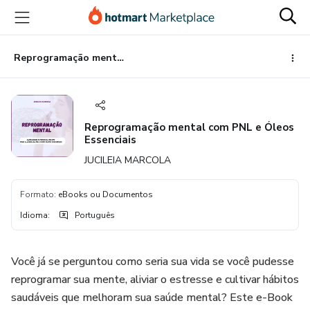
Ir
Ir
Ir
para
para
para
o
o
o
conteúdo
pagamento
rodapé
Reprogramação mental com PNL e Óleos Essenciais
principal
Reprogramação mental com PNL e Óleos
Essenciais
JUCILEIA MARCOLA
Formato
:
eBooks ou Documentos
Idioma
:
Português
Você já se perguntou como seria sua vida se você pudesse
reprogramar sua mente, aliviar o estresse e cultivar hábitos
saudáveis que melhoram sua saúde mental? Este e-Book