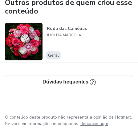
Outros produtos de quem criou esse
estar em suas vidas.
conteúdo
Com uma linguagem clara e acessível, Jucileia convida você
Roda das Camélias
a investir em seu autocuidado e a transformar sua saúde
JUCILEIA MARCOLA
mental com as valiosas lições que ela tem a compartilhar.
Não perca a oportunidade de aprender com essa
especialista e dar um passo importante em direção ao seu
Geral
bem-estar.
Dúvidas frequentes
O conteúdo deste produto não representa a opinião da Hotmart.
Se você vir informações inadequadas,
denuncie aqui