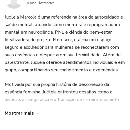
4 Ano Hotmarter
Jucileia Marcola é uma referência na área de autocuidado e
saúde mental, atuando como mentora e reprogramadora
mental em neurociência, PNL e ciência do bem-estar.
Idealizadora do projeto Florescer, ela cria um espaço
seguro e acolhedor para mulheres se reconectarem com
suas essências e despertarem sua feminilidade. Além de
palestrante, Jucileia oferece atendimentos individuais e em
grupo, compartilhando seu conhecimento e experiências.
Motivada por sua própria história de desconexão da
essência feminina, Jucileia enfrentou desafios como o
divórcio, a insegurança e a transição de carreira, enquanto
buscava autoconhecimento e desenvolvimento pessoal.
Mostrar mais
Essa vivência a impulsionou a criar um produto digital que
proporciona acesso fácil e prático ao seu conhecimento,
ajudando outras pessoas a encontrarem equilíbrio e bem-