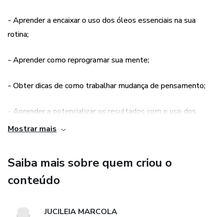
- Aprender a encaixar o uso dos óleos essenciais na sua
rotina;
- Aprender como reprogramar sua mente;
- Obter dicas de como trabalhar mudança de pensamento;
- Aprender a potencializar os resultados com o uso dos
óleos essenciais nos momentos corretos;
Mostrar mais
- Saber quais óleos são indicados para cada situação do seu
Saiba mais sobre quem criou o
autocuidado.
conteúdo
JUCILEIA MARCOLA