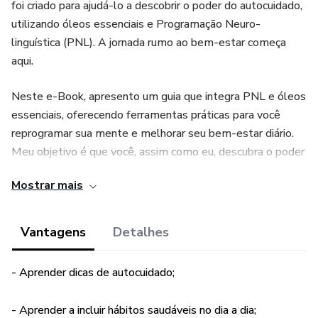
foi criado para ajudá-lo a descobrir o poder do autocuidado,
utilizando óleos essenciais e Programação Neuro-
linguística (PNL). A jornada rumo ao bem-estar começa
aqui.
Neste e-Book, apresento um guia que integra PNL e óleos
essenciais, oferecendo ferramentas práticas para você
reprogramar sua mente e melhorar seu bem-estar diário.
Meu objetivo é que você, assim como eu, descubra o poder
transformador desses recursos naturais, e os incorpore na
Mostrar mais
sua rotina para uma vida mais equilibrada e saudável.
Vantagens
Detalhes
- Aprender dicas de autocuidado;
- Aprender a incluir hábitos saudáveis no dia a dia;