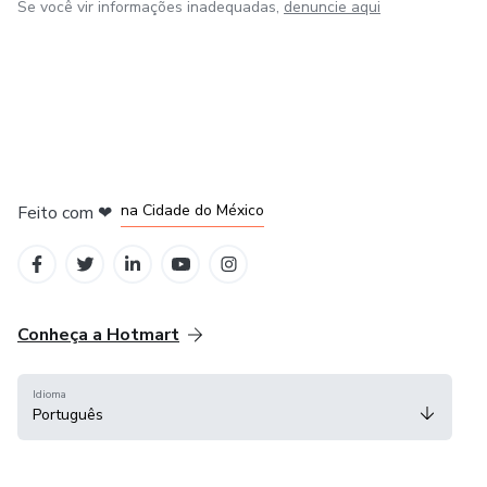
Se você vir informações inadequadas,
denuncie aqui
em Bogotá
em Amsterdam
em Madrid
na Cidade do México
Feito com
❤
em Belo Horizonte
Conheça a Hotmart
Idioma
Português