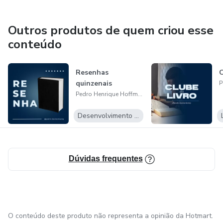
Outros produtos de quem criou esse
conteúdo
Resenhas
C
quinzenais
Pedro Henrique Hoffmann Beckenkamp
Desenvolvimento Pessoal
Dúvidas frequentes
O conteúdo deste produto não representa a opinião da Hotmart.