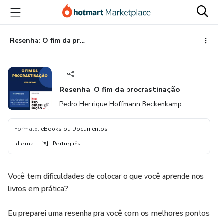
Ir
Ir
Ir
para
para
para
o
o
o
conteúdo
pagamento
rodapé
Resenha: O fim da procrastinação
principal
Resenha: O fim da procrastinação
Pedro Henrique Hoffmann Beckenkamp
Formato
:
eBooks ou Documentos
Idioma
:
Português
Você tem dificuldades de colocar o que você aprende nos
livros em prática?
Eu preparei uma resenha pra você com os melhores pontos