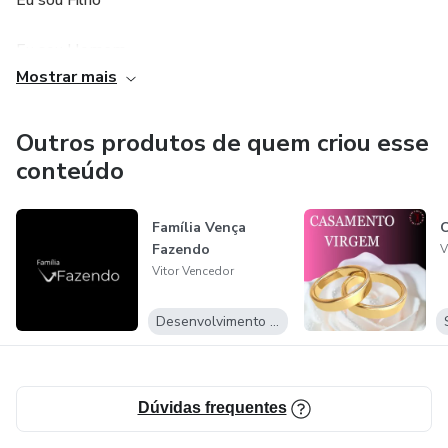
Eu sou Filho
Eu sou Homem
Mostrar mais
Eu sou Protetor
Outros produtos de quem criou esse
Eu sou Provedor
conteúdo
Eu sou Escritor
Família Vença
Eu sou Jardineiro
Fazendo
V
Vitor Vencedor
Eu sou Comunicador
Desenvolvimento Pessoal
Eu sou Vendedor
Eu sou Palestrante
Dúvidas frequentes