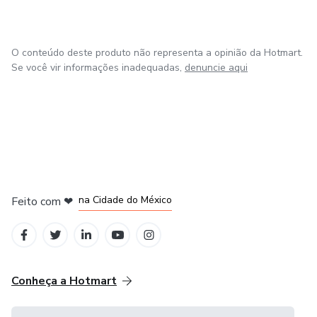
Eu sou Gestor de Tráfego e Conversão
Eu sou Jogador
O conteúdo deste produto não representa a opinião da Hotmart.
Se você vir informações inadequadas,
denuncie aqui
Eu sou Persuasivo
Eu sou Influenciador
Eu sou pedicure
Eu sou manicure
em Bogotá
em Amsterdam
em Madrid
na Cidade do México
Feito com
❤
Eu sou Marido de Aluguel
em Belo Horizonte
Eu sou Recepcionista
Conheça a Hotmart
Eu sou investidor