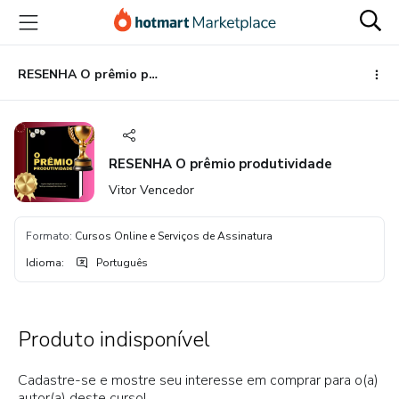
Ir
Ir
Ir
para
para
para
o
o
o
conteúdo
pagamento
rodapé
RESENHA O prêmio produtividade
principal
RESENHA O prêmio produtividade
Vitor Vencedor
Formato
:
Cursos Online e Serviços de Assinatura
Idioma
:
Português
Produto indisponível
Cadastre-se e mostre seu interesse em comprar para o(a)
autor(a) deste curso!