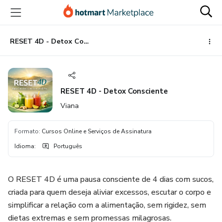
Ir
Ir
Ir
para
para
para
o
o
o
conteúdo
pagamento
rodapé
RESET 4D - Detox Consciente
principal
RESET 4D - Detox Consciente
Viana
Formato
:
Cursos Online e Serviços de Assinatura
Idioma
:
Português
O RESET 4D é uma pausa consciente de 4 dias com sucos,
criada para quem deseja aliviar excessos, escutar o corpo e
simplificar a relação com a alimentação, sem rigidez, sem
dietas extremas e sem promessas milagrosas.