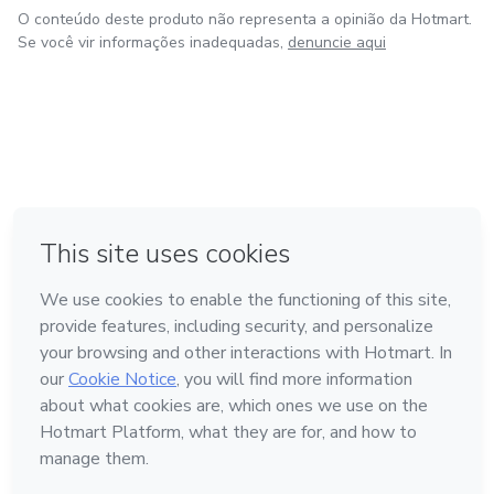
O conteúdo deste produto não representa a opinião da Hotmart.
Se você vir informações inadequadas,
denuncie aqui
em Amsterdam
em Madrid
em Bogotá
Feito com
❤
em Belo Horizonte
na Cidade do México
Conheça a Hotmart
Idioma
Português