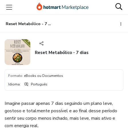
Ir
Ir
Ir
para
para
para
o
o
o
conteúdo
pagamento
rodapé
Reset Metabólico - 7 dias
principal
Reset Metabólico - 7 dias
Formato
:
eBooks ou Documentos
Idioma
:
Português
Imagine passar apenas 7 dias seguindo um plano leve,
gostoso e totalmente possível e ao final desse período
sentir seu corpo menos inchado, mais leve, mais ativo e
com energia real.