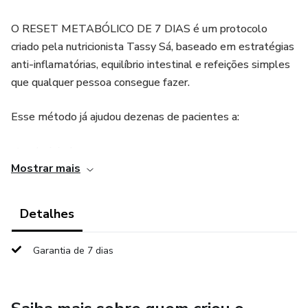
O RESET METABÓLICO DE 7 DIAS é um protocolo
criado pela nutricionista Tassy Sá, baseado em estratégias
anti-inflamatórias, equilíbrio intestinal e refeições simples
que qualquer pessoa consegue fazer.
Esse método já ajudou dezenas de pacientes a:
✔ reduzir inchaço
Mostrar mais
✔ melhorar a digestão
Detalhes
✔ diminuir compulsão por açúcar
Garantia de 7 dias
✔ regular o intestino
✔ retomar o foco