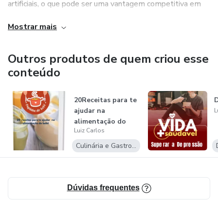
artificiais, o que pode ser uma vantagem competitiva em
um mercado cada vez mais preocupado com a saúde e o
Mostrar mais
bem-estar das crianças.
Para vender papinhas para bebês, é preciso conhecer bem o
Outros produtos de quem criou esse
produto que está sendo oferecido e as necessidades dos
conteúdo
clientes em potencial. É importante saber quais são as
idades recomendadas para cada tipo de papinha e quais são
20Receitas para te
D
as restrições alimentares que podem surgir em razão de
ajudar na
L
alergias ou intolerâncias.
alimentação do
Luiz Carlos
bebê
Culinária e Gastronomia
Dúvidas frequentes