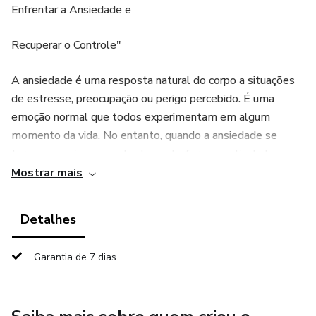
Enfrentar a Ansiedade e
Recuperar o Controle"
A ansiedade é uma resposta natural do corpo a situações
de estresse, preocupação ou perigo percebido. É uma
emoção normal que todos experimentam em algum
momento da vida. No entanto, quando a ansiedade se
torna excessiva, persistente e interfere nas atividades
diárias, pode se tornar um transtorno de ansiedade.
Mostrar mais
Os sintomas da ansiedade variam de pessoa para pessoa,
Detalhes
mas geralmente incluem inquietação, nervosismo, tensão
muscular, dificuldade para concentrar, medo intenso,
Garantia de 7 dias
palpitações, sudorese e dificuldade para dormir. O
transtorno de ansiedade pode afetar o bem-estar
emocional e físico, prejudicando relacionamentos, trabalho