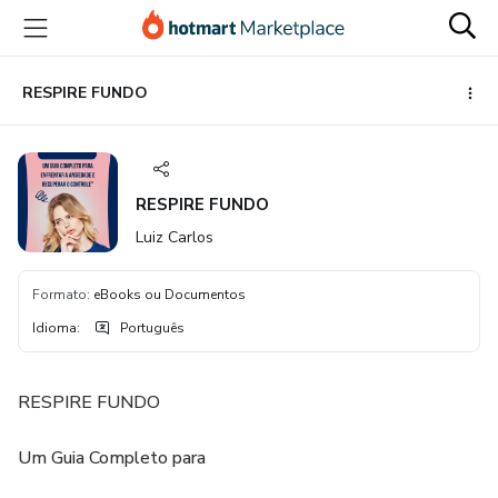
Ir
Ir
Ir
para
para
para
o
o
o
conteúdo
pagamento
rodapé
RESPIRE FUNDO
principal
RESPIRE FUNDO
Luiz Carlos
Formato
:
eBooks ou Documentos
Idioma
:
Português
RESPIRE FUNDO
Um Guia Completo para