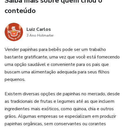
Saiba mais sobre quem criou o
e qualidade de vida.
conteúdo
Fatores genéticos, ambientais, desequilíbrios químicos no
cérebro e experiências traumáticas podem contribuir para o
Luiz Carlos
desenvolvimento da ansiedade. O tratamento pode
3 Ano Hotmarter
envolver terapia cognitivo-comportamental, medicação,
técnicas de relaxamento, exercícios físicos e mudanças no
Vender papinhas para bebês pode ser um trabalho
estilo de vida.
bastante gratificante, uma vez que você está fornecendo
uma opção saudável e conveniente para os pais que
É importante buscar ajuda profissional se a ansiedade
buscam uma alimentação adequada para seus filhos
estiver impactando significativamente a vida cotidiana. Com
pequenos.
suporte adequado, é possível aprender a gerenciar a
ansiedade, reduzir seus sintomas e retomar o controle
Existem diversas opções de papinhas no mercado, desde
sobre a vida. O autocuidado, a compreensão e o apoio
as tradicionais de frutas e legumes até as que incluem
social também desempenham um papel fundamental no
ingredientes mais exóticos, como quinoa, chia e outros
enfrentamento eficaz da ansiedade.
grãos. Algumas empresas se especializam em produzir
papinhas orgânicas, sem conservantes ou corantes