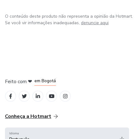
O conteúdo deste produto não representa a opinião da Hotmart.
Se você vir informações inadequadas,
denuncie aqui
em Amsterdam
em Madrid
em Bogotá
Feito com
❤
em Belo Horizonte
na Cidade do México
Conheça a Hotmart
Idioma