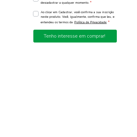
*
descadastrar a qualquer momento.
Ao clicar em Cadastrar, você confirma a sua inscrição
neste produto. Você, igualmente, confirma que leu, e
*
entendeu os termos da
Política de Privacidade
Tenho interesse em comprar!