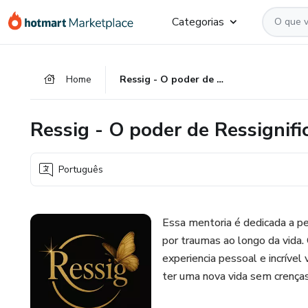
Ir
Ir
Ir
Categorias
para
para
para
o
o
o
conteúdo
pagamento
rodapé
Home
Ressig - O poder de Ressignificar
principal
Ressig - O poder de Ressignifi
Português
Essa mentoria é dedicada a p
por traumas ao longo da vida.
experiencia pessoal e incríve
ter uma nova vida sem crença