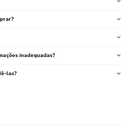
mprar?
rmações inadequadas?
ê-las?