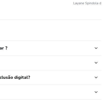
Layane Spindola de A
ar ?
clusão digital?