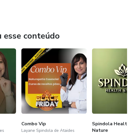
u esse conteúdo
Combo Vip
Spindola Health 
Nature
es
Layane Spindola de Ataides