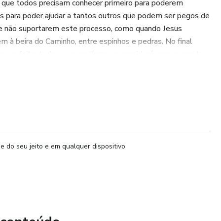
que todos precisam conhecer primeiro para poderem
s para poder ajudar a tantos outros que podem ser pegos de
o e não suportarem este processo, como quando Jesus
 à beira do Caminho, entre espinhos e pedras. No final
 ser feito, tudo o que podíamos e considerávamos correto
 algo... O que é? Como não esquecer e não deixar pra lá a
ção de todas as coisas?
ILARES da Agência do Reino, fundamental para a
, aonde estamos e o que faremos para PERMANECER, na
 para todos nós.
e do seu jeito e em qualquer dispositivo