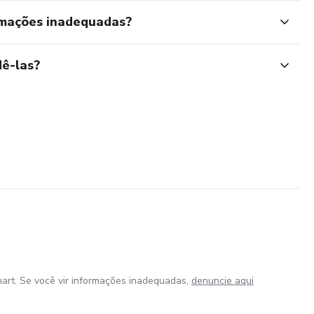
rmações inadequadas?
ê-las?
art. Se você vir informações inadequadas,
denuncie aqui