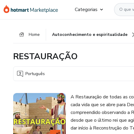
Ir
Ir
Ir
Categorias
para
para
para
o
o
o
conteúdo
pagamento
rodapé
Home
Autoconhecimento e espiritualidade
principal
RESTAURAÇÃO
Português
A Restauração de todas as co
cada vida que se abre para D
compreendido observando a Res
desde que o último rei que ag
dar início à Reconstrução do 