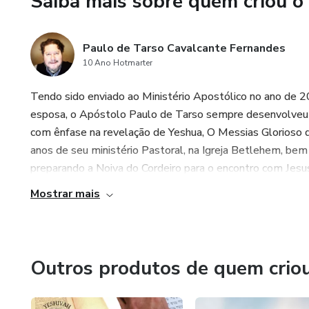
Saiba mais sobre quem criou o
Paulo de Tarso Cavalcante Fernandes
10 Ano Hotmarter
Tendo sido enviado ao Ministério Apostólico no ano de 
esposa, o Apóstolo Paulo de Tarso sempre desenvolv
com ênfase na revelação de Yeshua, O Messias Glorioso de
anos de seu ministério Pastoral, na Igreja Betlehem, be
preparando a Noiva do Cordeiro para o encontro com Jesus,
Mostrar mais
Outros produtos de quem crio