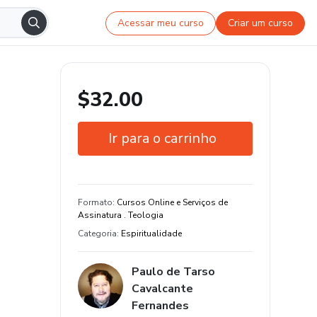
Acessar meu curso
Criar um curso
$32.00
Ir para o carrinho
Garantia de 7 dias
Estude do seu jeito e em qualquer
Formato
:
Cursos Online e Serviços de
dispositivo
Assinatura . Teologia
Categoria
:
Espiritualidade
Paulo de Tarso
Cavalcante
Fernandes