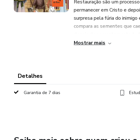
Restauração são um processo 
permanecer em Cristo e depoi
surpresa pela fúria do inimig
compara as sementes que caem
depois de aparentemente tudo
ser feito, sempre parece falta
Mostrar mais
Principal "PEÇA" da Restaura
Esta é uma das matérias BAS
compreensão de quem somos
Detalhes
Eleição e no Chamado de Deus
Garantia de 7 dias
Estud