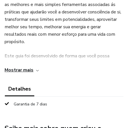
as melhores e mais simples ferramentas associadas ás
práticas que ajudarão você a desenvolver consciência de si,
transformar seus limites em potencialidades, aproveitar
melhor seu tempo, melhorar sua energia e gerar
resultados reais com menor esforço para uma vida com
propósito.
Este guia foi desenvolvido de forma que você possa
ajustar as atividades a sua realidade e tornar-se mais
Mostrar mais
produtivo desde agora.
Com ele, você aprende a criar seu próprio ritual de
Detalhes
produtividade e auto cuidado, identificar suas motivações
internas e externas, e, eliminar a procrastinação e os
Garantia de 7 dias
ladrões do tempo para produzir com foco, ter mais energia
com resultados imediatos e prosperar.