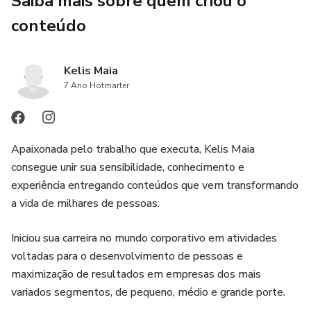
Saiba mais sobre quem criou o
Com mais de 70 páginas, você terá acesso a práticas fáceis
e aplicáveis a sua rotina diária. Você terá uma combinação
conteúdo
de ferramentas de organização e planejamento que
poderão ser somadas ao seu conhecimento e experiência
Kelis Maia
para encontrar o equilíbrio e ter uma vida com propósito.
7 Ano Hotmarter
*Indicado para quem*
Tem muita coisa para fazer, mas não sabe por onde
Apaixonada pelo trabalho que executa, Kelis Maia
começar
consegue unir sua sensibilidade, conhecimento e
experiência entregando conteúdos que vem transformando
Se perde facilmente no acumulo das tarefas
a vida de milhares de pessoas.
Sente que tem muito potencial, mas não consegue atingir
Iniciou sua carreira no mundo corporativo em atividades
seus objetivos
voltadas para o desenvolvimento de pessoas e
maximização de resultados em empresas dos mais
Está desmotivado, cansado, sem energia e que a vida não
variados segmentos, de pequeno, médio e grande porte.
está indo pra frente