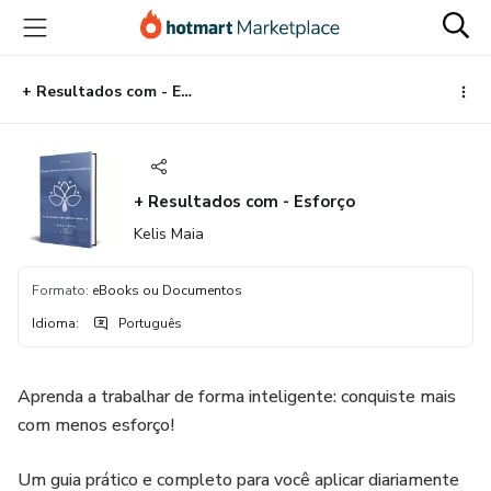
Ir
Ir
Ir
para
para
para
o
o
o
conteúdo
pagamento
rodapé
+ Resultados com - Esforço
principal
+ Resultados com - Esforço
Kelis Maia
Formato
:
eBooks ou Documentos
Idioma
:
Português
Aprenda a trabalhar de forma inteligente: conquiste mais
com menos esforço!
Um guia prático e completo para você aplicar diariamente