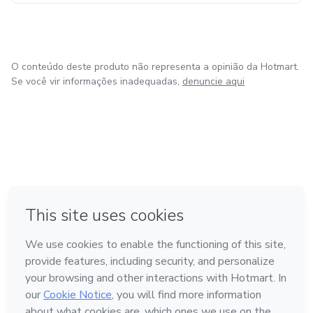
ThetaHealer e Coach,
Vivências e Reconhecimentos foi desenvolvido com o
O conteúdo deste produto não representa a opinião da Hotmart.
proposito de ajudar as pessoas a ressignificarem suas
Se você vir informações inadequadas,
denuncie aqui
experiências e fortalecer seu potencial para criar o que
deseja.
em Bogotá
em Amsterdam
em Madrid
na Cidade do México
Feito com
❤
em Belo Horizonte
Conheça a Hotmart