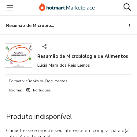
Ir
Ir
Ir
para
para
para
o
o
o
conteúdo
pagamento
rodapé
Resumão de Microbiologia de Alimentos
principal
Resumão de Microbiologia de Alimentos
Lúcia Mara dos Reis Lemos
Formato
:
eBooks ou Documentos
Idioma
:
Português
Produto indisponível
Cadastre-se e mostre seu interesse em comprar para o(a)
autor(a) deste curso!