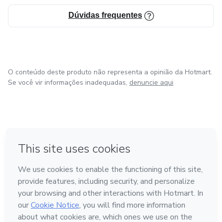
Dúvidas frequentes
O conteúdo deste produto não representa a opinião da Hotmart.
Se você vir informações inadequadas,
denuncie aqui
em Bogotá
em Amsterdam
em Madrid
na Cidade do México
Feito com
❤
em Belo Horizonte