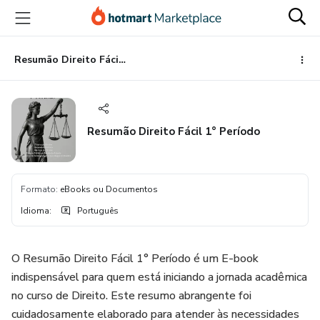
Ir
Ir
Ir
para
para
para
o
o
o
conteúdo
pagamento
rodapé
Resumão Direito Fácil 1° Período
principal
Resumão Direito Fácil 1° Período
Formato
:
eBooks ou Documentos
Idioma
:
Português
O Resumão Direito Fácil 1° Período é um E-book
indispensável para quem está iniciando a jornada acadêmica
no curso de Direito. Este resumo abrangente foi
cuidadosamente elaborado para atender às necessidades