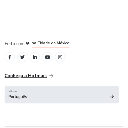
em Bogotá
em Amsterdam
em Madrid
na Cidade do México
Feito com
❤
em Belo Horizonte
Conheça a Hotmart
Idioma
Português