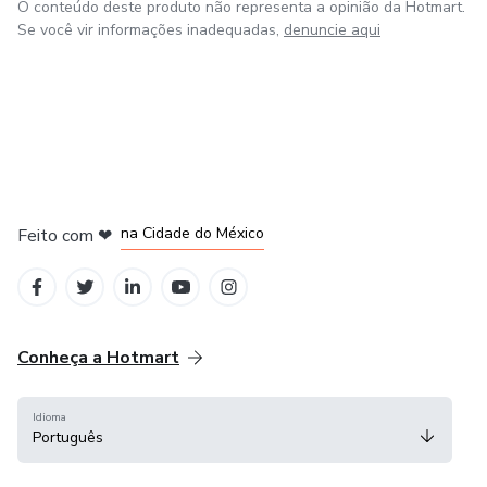
O conteúdo deste produto não representa a opinião da Hotmart.
Se você vir informações inadequadas,
denuncie aqui
em Bogotá
em Amsterdam
em Madrid
na Cidade do México
Feito com
❤
em Belo Horizonte
Conheça a Hotmart
Idioma
Português