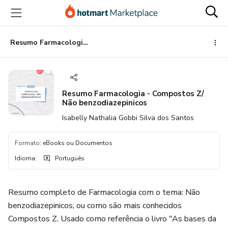
Ir
Ir
Ir
para
para
para
o
o
o
conteúdo
pagamento
rodapé
Resumo Farmacologia - Compostos Z/ Não benzodiazepinicos
principal
Resumo Farmacologia - Compostos Z/
Não benzodiazepinicos
Isabelly Nathalia Gobbi Silva dos Santos
Formato
:
eBooks ou Documentos
Idioma
:
Português
Resumo completo de Farmacologia com o tema: Não
benzodiazepinicos, ou como são mais conhecidos
Compostos Z. Usado como referência o livro "As bases da