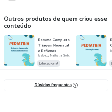
Outros produtos de quem criou esse
conteúdo
Resumo Completo
Triagem Neonatal
C
e Reflexos
Isabelly Nathalia Gobbi Silva dos Santos
Primitivos
Educacional
Dúvidas frequentes