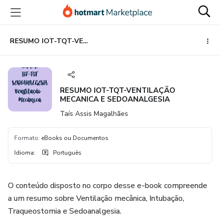
Ir
Ir
Ir
para
para
para
o
o
o
conteúdo
pagamento
rodapé
RESUMO IOT-TQT-VENTILAÇÃO MECANICA E SEDOANALGESIA
principal
RESUMO IOT-TQT-VENTILAÇÃO
MECANICA E SEDOANALGESIA
Taís Assis Magalhães
Formato
:
eBooks ou Documentos
Idioma
:
Português
O conteúdo disposto no corpo desse e-book compreende
a um resumo sobre Ventilação mecânica, Intubação,
Traqueostomia e Sedoanalgesia.