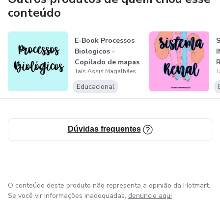
Conteúdo embasado pelos sites e livros de referencia no
conteúdo
assunto.
E-Book Processos
Biologicos -
Copilado de mapas
Taís Assis Magalhães
T
mentais e re...
Educacional
Dúvidas frequentes
O conteúdo deste produto não representa a opinião da Hotmart.
Se você vir informações inadequadas,
denuncie aqui