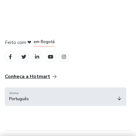
em Amsterdam
em Madrid
em Bogotá
Feito com
❤
em Belo Horizonte
na Cidade do México
Conheça a Hotmart
Idioma
Português