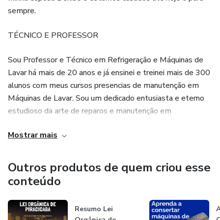
sempre.
TÉCNICO E PROFESSOR
Sou Professor e Técnico em Refrigeração e Máquinas de
Lavar há mais de 20 anos e já ensinei e treinei mais de 300
alunos com meus cursos presencias de manutenção em
Máquinas de Lavar. Sou um dedicado entusiasta e eterno
estudioso da arte de reparos e manutenção em
eletrodomésticos.
Mostrar mais
CONCURSOS
Outros produtos de quem criou esse
Há mais ou menos dez anos comecei a estudar para
conteúdo
concursos e durante um bom tempo percebia muita
dificuldade para conseguir uma boa colocação. Eu não
Resumo Lei
conseguia compreender porque quanto mais eu estudava e
Orgânica de