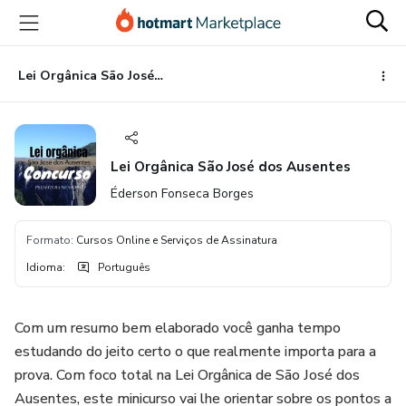
Ir
Ir
Ir
para
para
para
o
o
o
conteúdo
pagamento
rodapé
Lei Orgânica São José dos Ausentes
principal
Lei Orgânica São José dos Ausentes
Éderson Fonseca Borges
Formato
:
Cursos Online e Serviços de Assinatura
Idioma
:
Português
Com um resumo bem elaborado você ganha tempo
estudando do jeito certo o que realmente importa para a
prova. Com foco total na Lei Orgânica de São José dos
Ausentes, este minicurso vai lhe orientar sobre os pontos a