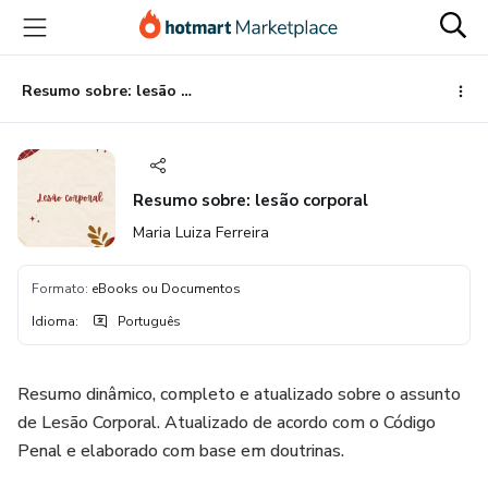
Ir
Ir
Ir
para
para
para
o
o
o
conteúdo
pagamento
rodapé
Resumo sobre: lesão corporal
principal
Resumo sobre: lesão corporal
Maria Luiza Ferreira
Formato
:
eBooks ou Documentos
Idioma
:
Português
Resumo dinâmico, completo e atualizado sobre o assunto
de Lesão Corporal. Atualizado de acordo com o Código
Penal e elaborado com base em doutrinas.