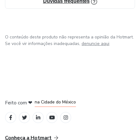
Dúvidas frequentes
O conteúdo deste produto não representa a opinião da Hotmart.
Se você vir informações inadequadas,
denuncie aqui
em Bogotá
em Amsterdam
em Madrid
na Cidade do México
Feito com
❤
em Belo Horizonte
Conheça a Hotmart