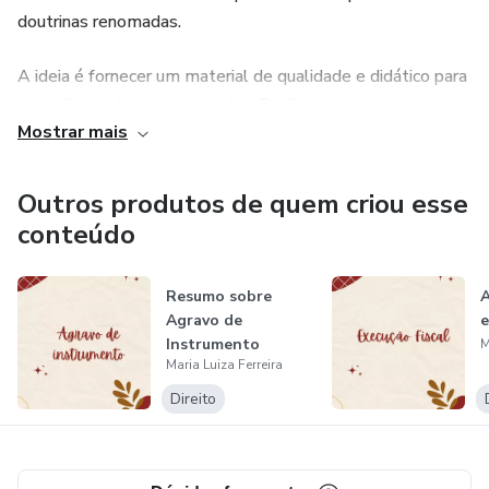
doutrinas renomadas.
A ideia é fornecer um material de qualidade e didático para
te auxiliar na hora dos estudos. Facilitando seus estudos, e
Mostrar mais
sua leitura.
Toso os materiais passam para uma revisão, mas isso não
Outros produtos de quem criou esse
impede que algum erro venha a permanecer, por isso caso
conteúdo
note alguma coisa errada basta me contatar que iremos
arrumar.
Resumo sobre
A
Agravo de
e
Instrumento
M
Maria Luiza Ferreira
Direito