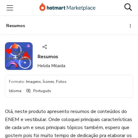
Ir
Ir
Ir
para
para
para
o
o
o
conteúdo
pagamento
rodapé
Resumos
principal
Resumos
Helida Milaida
Formato
:
Imagens, Ícones, Fotos
Idioma
:
Português
Olá, neste produto apresento resumos de conteúdos do
ENEM e vestibular. Onde coloquei principais características
de cada um e seus principais tópicos também, espero que
gostem pois foi muito tempo de dedicação pra elaborar os