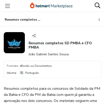
Ir
Ir
Ir
para
para
para
o
o
o
conteúdo
pagamento
rodapé
Resumos completos SD PMBA e CFO PMBA
principal
Resumos completos SD PMBA e CFO
PMBA
João Gabriel Santos Sousa
Formato
:
eBooks ou Documentos
Idioma
:
Português
Resumos completos para os concursos de Soldado da PM
da Bahia e CFO da PM da Bahia com quem já garantiu a
aprovação nos dois concursos. Os materiais seguem uma