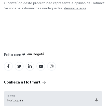
O conteúdo deste produto não representa a opinião da Hotmart.
Se você vir informações inadequadas,
denuncie aqui
em Amsterdam
em Madrid
em Bogotá
Feito com
❤
em Belo Horizonte
na Cidade do México
Conheça a Hotmart
Idioma
Português