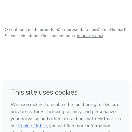
O conteúdo deste produto não representa a opinião da Hotmart.
Se você vir informações inadequadas,
denuncie aqui
em Amsterdam
em Madrid
em Bogotá
Feito com
❤
em Belo Horizonte
na Cidade do México
Conheça a Hotmart