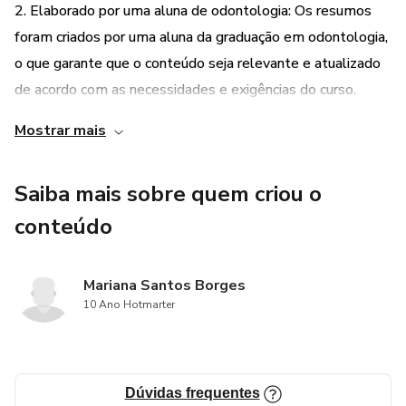
2. Elaborado por uma aluna de odontologia: Os resumos
foram criados por uma aluna da graduação em odontologia,
o que garante que o conteúdo seja relevante e atualizado
de acordo com as necessidades e exigências do curso.
Além disso, a autora possui uma perspectiva única, pois
Mostrar mais
passou pelas mesmas experiências e desafios que os
graduandos enfrentam, tornando os resumos mais
Saiba mais sobre quem criou o
direcionados e úteis para o estudo.
conteúdo
Mariana Santos Borges
10 Ano Hotmarter
Dúvidas frequentes