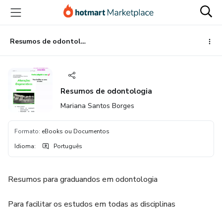
Ir
Ir
Ir
para
para
para
o
o
o
conteúdo
pagamento
rodapé
Resumos de odontologia
principal
Resumos de odontologia
Mariana Santos Borges
Formato
:
eBooks ou Documentos
Idioma
:
Português
Resumos para graduandos em odontologia
Para facilitar os estudos em todas as disciplinas