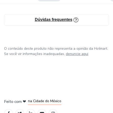
Dúvidas frequentes
O conteúdo deste produto não representa a opinião da Hotmart.
Se você vir informações inadequadas,
denuncie aqui
em Bogotá
em Amsterdam
em Madrid
na Cidade do México
Feito com
❤
em Belo Horizonte