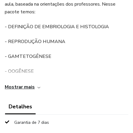
aula, baseada na orientações dos professores. Nesse
pacote temos:
- DEFINIÇÃO DE EMBRIOLOGIA E HISTOLOGIA
- REPRODUÇÃO HUMANA
- GAMTETOGÊNESE
- OOGÊNESE
- DESENVOLVIMENTO HUMANO
Mostrar mais
- DESENVOLVIMENTO EMBRIONÁRIO PATOLÓGICO
Detalhes
Todos os resumos estão em PDF, e alguns são do meu
Garantia de 7 dias
caderno mais também estão em PDF e prontos para
serem utilizados nos seus estudos. O material é orientado