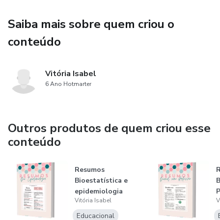
pela grade curricular do curso de Biomedicina da
Saiba mais sobre quem criou o
Universidade Unicesumar, porém qualquer estudante da
área da saúde pode aproveitar esses mesmos conteúdos.
conteúdo
Vitória Isabel
6 Ano Hotmarter
Outros produtos de quem criou esse
conteúdo
Resumos
Bioestatística e
B
epidemiologia
P
Vitória Isabel
V
Educacional