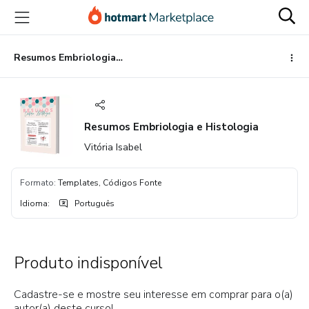
Ir
Ir
Ir
para
para
para
o
o
o
conteúdo
pagamento
rodapé
Resumos Embriologia e Histologia
principal
Resumos Embriologia e Histologia
Vitória Isabel
Formato
:
Templates, Códigos Fonte
Idioma
:
Português
Produto indisponível
Cadastre-se e mostre seu interesse em comprar para o(a)
autor(a) deste curso!