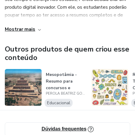
produto digital inovador. Com ele, os estudantes poderão
poupar tempo ao ter acesso a resumos completos e de
qualidade, permitindo que possam focar diretamente nas
Mostrar mais
formas de estudo ativas. Tudo isso por um baixo custo,
tornando o aprendizado mais acessível para todos.
Outros produtos de quem criou esse
Com sua vasta experiência acadêmica e sua dedicação em
conteúdo
auxiliar outros estudantes, Perola Beatriz Goncalves
Araujo Ferreira é uma referência na área. Sua nova biografia
Mesopotâmia -
reflete sua expertise e sua paixão por ajudar outros
Resumo para
estudantes a alcançarem o sucesso acadêmico.
concursos e
C
PEROLA BEATRIZ GONCALVES ARAUJO FERREIRA
vestibulares
S
Educacional
Dúvidas frequentes