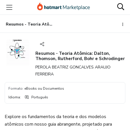
Ir
Ir
Ir
para
para
para
o
o
o
conteúdo
pagamento
rodapé
Resumos - Teoria Atômica: Dalton, Thomson, Rutherford, Bohr e Schrodinger
principal
Resumos - Teoria Atômica: Dalton,
Thomson, Rutherford, Bohr e Schrodinger
PEROLA BEATRIZ GONCALVES ARAUJO
FERREIRA
Formato
:
eBooks ou Documentos
Idioma
:
Português
Explore os fundamentos da teoria e dos modelos
atômicos com nosso guia abrangente, projetado para