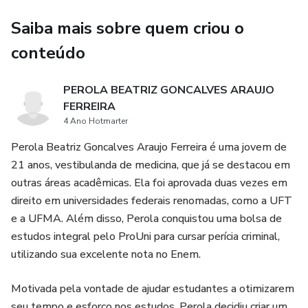
garantindo uma preparação completa e eficiente.
Saiba mais sobre quem criou o
Aproveite esta oportunidade para dominar os conceitos
essenciais da química atômica e se destacar nos seus
conteúdo
exames!
PEROLA BEATRIZ GONCALVES ARAUJO
FERREIRA
4 Ano Hotmarter
Perola Beatriz Goncalves Araujo Ferreira é uma jovem de
21 anos, vestibulanda de medicina, que já se destacou em
outras áreas acadêmicas. Ela foi aprovada duas vezes em
direito em universidades federais renomadas, como a UFT
e a UFMA. Além disso, Perola conquistou uma bolsa de
estudos integral pelo ProUni para cursar perícia criminal,
utilizando sua excelente nota no Enem.
Motivada pela vontade de ajudar estudantes a otimizarem
seu tempo e esforço nos estudos, Perola decidiu criar um