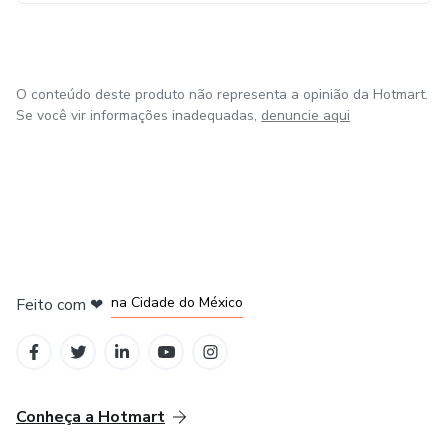
O conteúdo deste produto não representa a opinião da Hotmart.
Se você vir informações inadequadas,
denuncie aqui
em Bogotá
em Amsterdam
em Madrid
na Cidade do México
Feito com
❤
em Belo Horizonte
Conheça a Hotmart