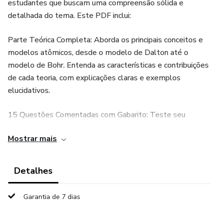
estudantes que buscam uma compreensão sólida e
detalhada do tema. Este PDF inclui:
Parte Teórica Completa: Aborda os principais conceitos e
modelos atômicos, desde o modelo de Dalton até o
modelo de Bohr. Entenda as características e contribuições
de cada teoria, com explicações claras e exemplos
elucidativos.
15 Questões Comentadas com Gabarito: Teste seu
conhecimento com questões cuidadosamente
Mostrar mais
selecionadas e comentadas. Cada questão vem
acompanhada de um gabarito detalhado, que ajuda a
consolidar o entendimento e a preparar-se eficazmente
Detalhes
para exames e vestibulares.
Garantia de 7 dias
Ideal para quem se prepara para vestibulares e concursos,
este material oferece uma abordagem prática e teórica,