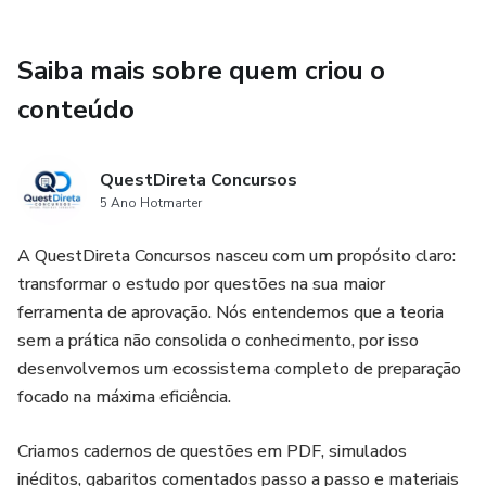
O material é rigorosamente organizado para garantir que
Saiba mais sobre quem criou o
os capítulos mais sensíveis das Obrigações Específicas
sejam mecanizados:
conteúdo
Mapeamento do Anexo XII: Questões focadas nos
QuestDireta Concursos
Capítulos I, II, V, VII, VIII, X, XI, XIII, XV, XVI e XVII.
5 Ano Hotmarter
Foco Normativo: Treino intensivo em obrigações
A QuestDireta Concursos nasceu com um propósito claro:
acessórias, emissão de documentos fiscais, procedimentos
transformar o estudo por questões na sua maior
obrigatórios e situações especiais de controle fiscal.
ferramenta de aprovação. Nós entendemos que a teoria
sem a prática não consolida o conhecimento, por isso
Padrão FCC: Exercícios no formato de múltipla escolha (5
desenvolvemos um ecossistema completo de preparação
alternativas), desenhados para simular a malícia da banca
focado na máxima eficiência.
na cobrança de detalhes técnicos e prazos.
Criamos cadernos de questões em PDF, simulados
Gabarito Comentado: Fundamentação direta baseada no
inéditos, gabaritos comentados passo a passo e materiais