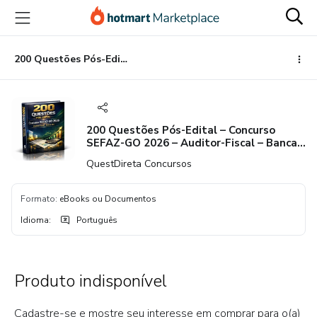
Ir
Ir
Ir
para
para
para
o
o
o
conteúdo
pagamento
rodapé
200 Questões Pós-Edital – Concurso SEFAZ-GO 2026 – Auditor-Fiscal – Banca FCC – (RICMS-GO • Decreto nº 4.852/97 • Anexo XII • Obrigações Tributárias Acessórias • Documentos e Procedimentos Fiscais Específicos)
principal
200 Questões Pós-Edital – Concurso
SEFAZ-GO 2026 – Auditor-Fiscal – Banca
FCC – (RICMS-GO • Decreto nº 4.852/97 •
QuestDireta Concursos
Anexo XII • Obrigações Tributárias
Acessórias • Documentos e
Procedimentos Fiscais Específicos)
Formato
:
eBooks ou Documentos
Idioma
:
Português
Produto indisponível
Cadastre-se e mostre seu interesse em comprar para o(a)