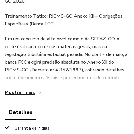
GO 2026
Treinamento Tático: RICMS-GO Anexo XII – Obrigações
Específicas (Banca FCC)
Em um concurso de alto nível como o da SEFAZ-GO, o
corte real não ocorre nas matérias gerais, mas na
legislação tributária estadual pesada. No dia 17 de maio, a
banca FCC exigirá precisão absoluta no Anexo XII do
RICMS-GO (Decreto nº 4.852/1997), cobrando detalhes
sobre documentos fiscais e procedimentos de controle.
Este caderno de 200 questões inéditas e comentadas
Mostrar mais
funciona como o reforço tático necessário para validar suas
videoaulas e PDFs, focando na prática das obrigações
acessórias e penalidades que definem a pontuação de elite
Detalhes
para o cargo de Auditor.
Garantia de 7 dias
📦 Conteúdo do Treinamento (01 eBook – 200 Questões):