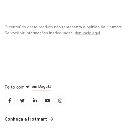
O conteúdo deste produto não representa a opinião da Hotmart.
Se você vir informações inadequadas,
denuncie aqui
em Amsterdam
em Madrid
em Bogotá
Feito com
❤
em Belo Horizonte
na Cidade do México
Conheça a Hotmart