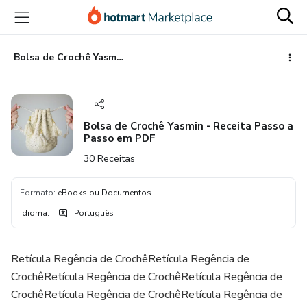
Ir
Ir
Ir
para
para
para
o
o
o
conteúdo
pagamento
rodapé
Bolsa de Crochê Yasmin - Receita Passo a Passo em PDF
principal
Bolsa de Crochê Yasmin - Receita Passo a
Passo em PDF
30 Receitas
Formato
:
eBooks ou Documentos
Idioma
:
Português
Retícula Regência de CrochêRetícula Regência de
CrochêRetícula Regência de CrochêRetícula Regência de
CrochêRetícula Regência de CrochêRetícula Regência de