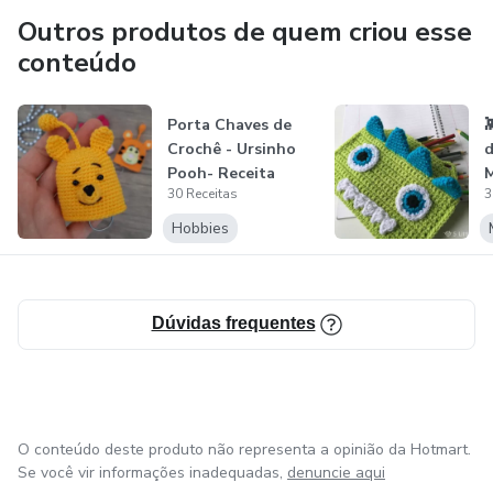
Outros produtos de quem criou esse
conteúdo
Porta Chaves de

Crochê - Ursinho
d
Pooh- Receita
30 Receitas
3
Passo a Passo...
R
P
Hobbies
Dúvidas frequentes
O conteúdo deste produto não representa a opinião da Hotmart.
Se você vir informações inadequadas,
denuncie aqui