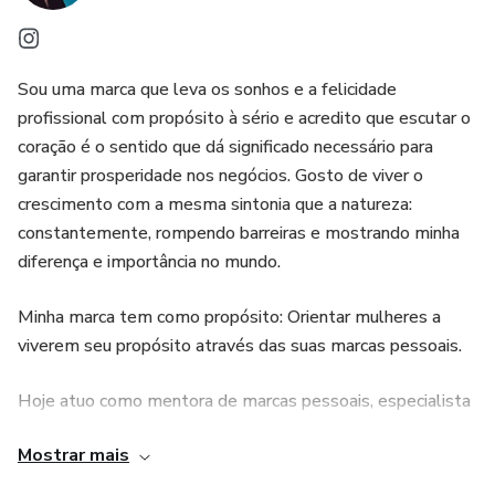
Sou uma marca que leva os sonhos e a felicidade
profissional com propósito à sério e acredito que escutar o
coração é o sentido que dá significado necessário para
garantir prosperidade nos negócios. Gosto de viver o
crescimento com a mesma sintonia que a natureza:
constantemente, rompendo barreiras e mostrando minha
diferença e importância no mundo.
Minha marca tem como propósito: Orientar mulheres a
viverem seu propósito através das suas marcas pessoais.
Hoje atuo como mentora de marcas pessoais, especialista
em branding com olhar intuitivo. O diferencial da minha
Mostrar mais
marca é utilizar a visão intuitiva para potencializar a jornada
profissional das minhas clientes.