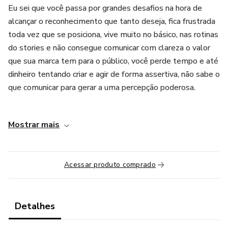
Eu sei que você passa por grandes desafios na hora de
alcançar o reconhecimento que tanto deseja, fica frustrada
toda vez que se posiciona, vive muito no básico, nas rotinas
do stories e não consegue comunicar com clareza o valor
que sua marca tem para o público, você perde tempo e até
dinheiro tentando criar e agir de forma assertiva, não sabe o
que comunicar para gerar a uma percepção poderosa.
Esse problema acaba afetando a evolução do seu negócio,
Mostrar mais
te impedindo de aumentar sua autoridade e vender todos
mês.
Isso acontece porque você ainda acha que o marketing vai
Acessar produto comprado
mudar o cenário do seu negócio, vivendo só no racional sem
realmente dar atenção a um elemento que virar a chave
para o sucesso do seu negócio.
Detalhes