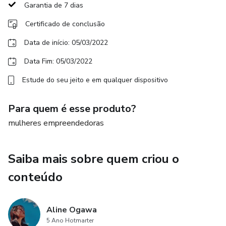
As pessoas não estão interessadas no seu produto e sim
Garantia de 7 dias
na sua marca e na experiência que ela irá proporcionar.
Certificado de conclusão
A emoção é o poder mais valioso da sua estratégia e não
Data de início: 05/03/2022
gatilhos e processos prontos.
Data Fim: 05/03/2022
As 10 primeiras mulheres ganham uma mentoria individual
Estude do seu jeito e em qualquer dispositivo
comigo de 2hs.
Para quem é esse produto?
mulheres empreendedoras
Saiba mais sobre quem criou o
conteúdo
Aline Ogawa
5 Ano Hotmarter