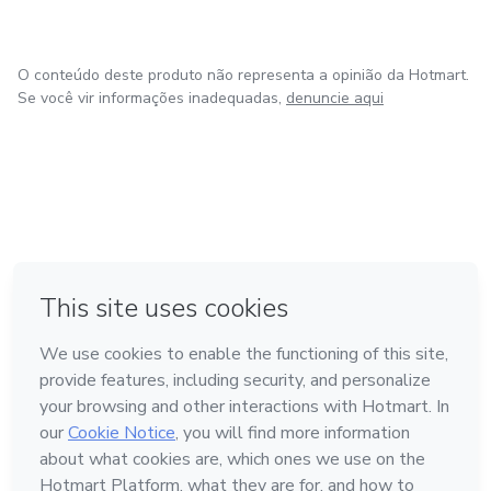
O conteúdo deste produto não representa a opinião da Hotmart.
Se você vir informações inadequadas,
denuncie aqui
em Bogotá
em Amsterdam
em Madrid
na Cidade do México
Feito com
❤
em Belo Horizonte
Conheça a Hotmart
Idioma