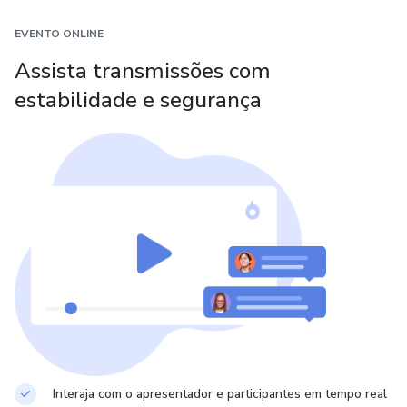
EVENTO ONLINE
CEO da OGA consultoria em branding. ''Criamos projetos
com sua essência enquanto você cuida da sua entrega.''
Assista transmissões com
estabilidade e segurança
Interaja com o apresentador e participantes em tempo real