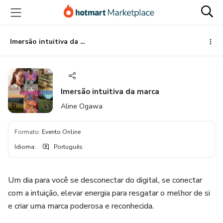
Ir
Ir
Ir
para
para
para
o
o
o
conteúdo
pagamento
rodapé
Imersão intuitiva da marca
principal
Imersão intuitiva da marca
Aline Ogawa
Formato
:
Evento Online
Idioma
:
Português
Um dia para você se desconectar do digital, se conectar
com a intuição, elevar energia para resgatar o melhor de si
e criar uma marca poderosa e reconhecida.