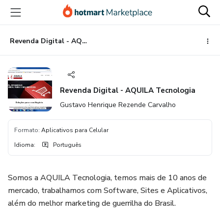
Ir
Ir
Ir
para
para
para
o
o
o
conteúdo
pagamento
rodapé
Revenda Digital - AQUILA Tecnologia
principal
Revenda Digital - AQUILA Tecnologia
Gustavo Henrique Rezende Carvalho
Formato
:
Aplicativos para Celular
Idioma
:
Português
Somos a AQUILA Tecnologia, temos mais de 10 anos de
mercado, trabalhamos com Software, Sites e Aplicativos,
além do melhor marketing de guerrilha do Brasil.