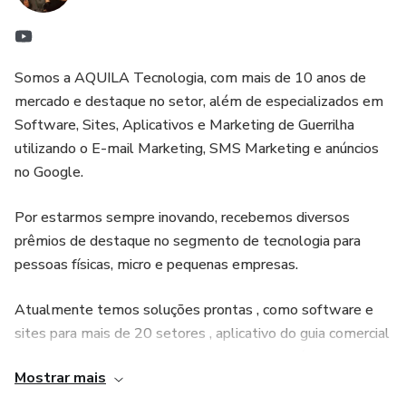
- Equipe para desenvolvimento, implantação e suporte.
• Baixo custo de investimento;
- Emitimos Nota Fiscal.
• Não exigimos ponto comercial podendo trabalhar em
Somos a AQUILA Tecnologia, com mais de 10 anos de
home office;
mercado e destaque no setor, além de especializados em
- Entrega em 10 dias úteis. (Garantindo a devolução do seu
Software, Sites, Aplicativos e Marketing de Guerrilha
dinheiro em caso de problema)
• Produtos e serviços que geram receita recorrente;
utilizando o E-mail Marketing, SMS Marketing e anúncios
no Google.
*R$ 137,00 de Mensalidade. Sem fidelização contratual,
• Não cobramos nenhuma taxas de royalty e de
para rescindir basta formalizar por e-mail.
propaganda;
Por estarmos sempre inovando, recebemos diversos
prêmios de destaque no segmento de tecnologia para
* Conheça nosso portal, modelo idêntico ao da sua
• Mensalidade baixa (basicamente provedor);
pessoas físicas, micro e pequenas empresas.
revenda, e cadastre seu melhor e-mail no rodapé, para
• Vendas para todo o Brasil, ampliando sua oportunidade
receber além de informações sobre empreendedorismo
Atualmente temos soluções prontas , como software e
de negócio;
sites para mais de 20 setores , aplicativo do guia comercial
digital, o MANUAL DO REVENDEDOR com todas as
online o que gerou destaque em nosso portfólio, assim
informações inerentes ao negócio:
• Não exigimos exclusividade no negócio;
Mostrar mais
justificando nosso destaque e competitividade a nível de
performance e preço, em todo território nacional.