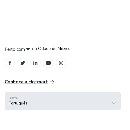
em Bogotá
em Amsterdam
em Madrid
na Cidade do México
Feito com
❤
em Belo Horizonte
Conheça a Hotmart
Idioma
Português