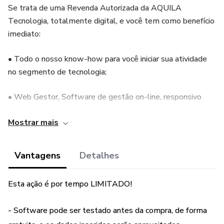
Se trata de uma Revenda Autorizada da AQUILA
Tecnologia, totalmente digital, e você tem como benefício
imediato:
• Todo o nosso know-how para você iniciar sua atividade
no segmento de tecnologia;
• Web Gestor, Software de gestão on-line, responsivo
para ajudar a gerir seu novo negócio. Vá no site agora e
Mostrar mais
teste gratuitamente para ir conhecendo nossa tecnologia;
• Web Site com toda nossa linha de produtos e serviços
Vantagens
Detalhes
personalizado com os dados da sua empresa. Igual ao site
da AQUILA Tecnologia, apenas com sua logomarca e
Esta ação é por tempo LIMITADO!
dados;
- Software pode ser testado antes da compra, de forma
• E-commerce para venda virtual dos produtos e soluções.