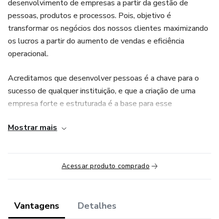
desenvolvimento de empresas a partir da gestão de
pessoas, produtos e processos. Pois, objetivo é
transformar os negócios dos nossos clientes maximizando
os lucros a partir do aumento de vendas e eficiência
operacional.
Acreditamos que desenvolver pessoas é a chave para o
sucesso de qualquer instituição, e que a criação de uma
empresa forte e estruturada é a base para esse
desenvolvimento.
Mostrar mais
Contamos com uma equipe de especialistas
interdisciplinares, para atuar em três pilares principais:
Gestão de Pessoas, Gestão Estratégica e Marketing
Acessar produto comprado
Digital.
Somos o parceiro de negócios ideal para empresas que
Vantagens
Detalhes
buscam se diferenciar no mercado atual.