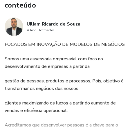
conteúdo
- Inovação tecnológica: como ser uma empresa de ponta
- Marketing e vendas online: como quebrar a quarta
Uiliam Ricardo de Souza
parede!
4 Ano Hotmarter
FOCADOS EM INOVAÇÃO DE MODELOS DE NEGÓCIOS
Somos uma assessoria empresarial com foco no
desenvolvimento de empresas a partir da
gestão de pessoas, produtos e processos. Pois, objetivo é
transformar os negócios dos nossos
clientes maximizando os lucros a partir do aumento de
vendas e eficiência operacional.
Acreditamos que desenvolver pessoas é a chave para o