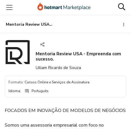
Ir
Ir
Ir
para
para
para
o
o
o
conteúdo
pagamento
rodapé
Mentoria Review USA - Empreenda com sucesso.
principal
Mentoria Review USA - Empreenda com
sucesso.
Uiliam Ricardo de Souza
Formato
:
Cursos Online e Serviços de Assinatura
Idioma
:
Português
FOCADOS EM INOVAÇÃO DE MODELOS DE NEGÓCIOS
Somos uma assessoria empresarial com foco no