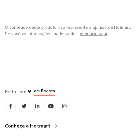
O conteúdo deste produto não representa a opinião da Hotmart.
Se você vir informações inadequadas,
denuncie aqui
em Amsterdam
em Madrid
em Bogotá
Feito com
❤
em Belo Horizonte
na Cidade do México
Conheça a Hotmart