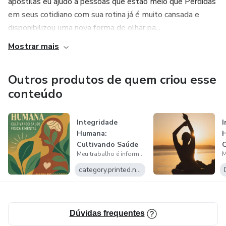
apostilas eu ajudo a pessoas que estão meio que Perdidas
em seus cotidiano com sua rotina já é muito cansada e
disponibilizou uma nova forma de olhar pa...
Mostrar mais
Outros produtos de quem criou esse
conteúdo
Integridade
I
Humana:
Cultivando Saúde
C
Meu trabalho é informar pessoas que são dedicadas a mudarem de hábitos vida autoestima
Física e Mental
F
category.printed.name
Dúvidas frequentes