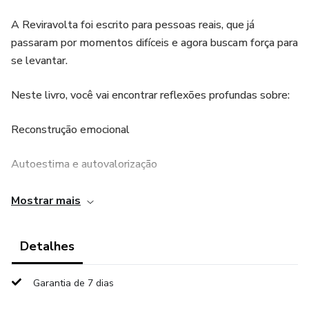
A Reviravolta foi escrito para pessoas reais, que já
passaram por momentos difíceis e agora buscam força para
se levantar.
Neste livro, você vai encontrar reflexões profundas sobre:
Reconstrução emocional
Autoestima e autovalorização
Superação de fases difíceis
Mostrar mais
Coragem para recomeçar
Detalhes
Força interior e clareza de propósito
Garantia de 7 dias
Com uma linguagem simples, humana e acolhedora, A