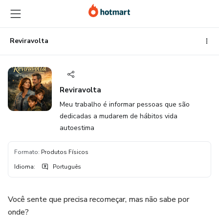
Ir
Ir
Ir
para
para
para
o
o
o
conteúdo
pagamento
rodapé
Reviravolta
principal
Reviravolta
Meu trabalho é informar pessoas que são
dedicadas a mudarem de hábitos vida
autoestima
Formato
:
Produtos Físicos
Idioma
:
Português
Você sente que precisa recomeçar, mas não sabe por
onde?