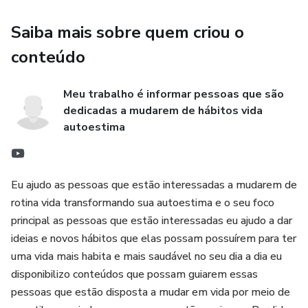
Reviravolta não promete milagres — mas mostra que a
mudança começa quando você decide não desistir de si.
Saiba mais sobre quem criou o
Livro impresso em Papel Branco, 75g/m² P&B, no tamanho
conteúdo
16x22cm com 8 páginas. Este produto é feito sob
demandas - será produzido especialmente para você após
Meu trabalho é informar pessoas que são
a compra. Por isso, o prazo de entrega pode levar alguns
dedicadas a mudarem de hábitos vida
dias. Essa abordagem reduz desperdícios e estoques
autoestima
excedentes, contribuindo para uma produção mais
sustentável e alinhada com boas práticas de ESG.
Eu ajudo as pessoas que estão interessadas a mudarem de
rotina vida transformando sua autoestima e o seu foco
principal as pessoas que estão interessadas eu ajudo a dar
ideias e novos hábitos que elas possam possuírem para ter
uma vida mais habita e mais saudável no seu dia a dia eu
disponibilizo conteúdos que possam guiarem essas
pessoas que estão disposta a mudar em vida por meio de