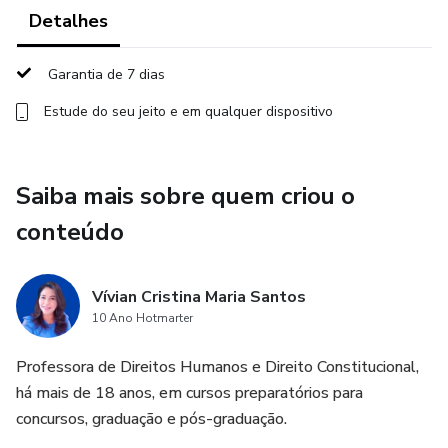
Detalhes
1. TEORIA GERAL DOS DIREITOS HUMANOS – já
disponível
Garantia de 7 dias
Estude do seu jeito e em qualquer dispositivo
2. EVOLUÇÃO HISTÓRICA DOS DIREITOS HUMANOS –
27/03/25
Saiba mais sobre quem criou o
3. INCORPORAÇÃO DOS TIDH – 01/04/25
conteúdo
4. ONU E DUDH – 05/04/25
5. PACTOS INTERNACIONAIS – 05/04/25
Vívian Cristina Maria Santos
10 Ano Hotmarter
6. TRIBUNAL PENAL INTERNACIONAL - 12/04/25
Professora de Direitos Humanos e Direito Constitucional,
7. SISTEMA AMERICANO PARTE 01 – 14/04/25
há mais de 18 anos, em cursos preparatórios para
concursos, graduação e pós-graduação.
8. SISTEMA AMERICANO PARTE 02 – 14/04/25