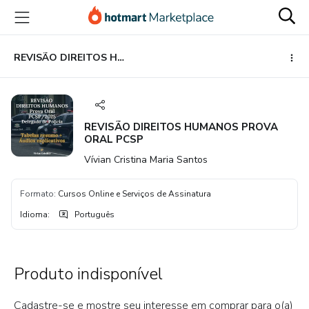
Ir
Ir
Ir
para
para
para
o
o
o
conteúdo
pagamento
rodapé
REVISÃO DIREITOS HUMANOS PROVA ORAL PCSP
principal
REVISÃO DIREITOS HUMANOS PROVA
ORAL PCSP
Vívian Cristina Maria Santos
Formato
:
Cursos Online e Serviços de Assinatura
Idioma
:
Português
Produto indisponível
Cadastre-se e mostre seu interesse em comprar para o(a)