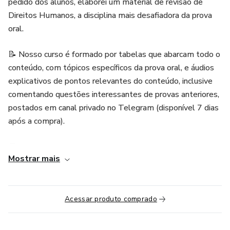
pedido dos alunos, elaborei um material de revisão de
Direitos Humanos, a disciplina mais desafiadora da prova
oral.
📝 Nosso curso é formado por tabelas que abarcam todo o
conteúdo, com tópicos específicos da prova oral, e áudios
explicativos de pontos relevantes do conteúdo, inclusive
comentando questões interessantes de provas anteriores,
postados em canal privado no Telegram (disponível 7 dias
após a compra).
📆 As tabelas serão postadas de forma gradativa,
Mostrar mais
conforme cronograma abaixo.
⌛O acesso ao curso é até o último dia da prova oral da
PCSP.
Acessar produto comprado
📍CRONOGRAMA