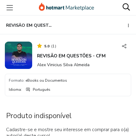
Ir
Ir
Ir
para
para
para
o
o
o
conteúdo
pagamento
rodapé
REVISÃO EM QUESTÕES - CFM
principal
5.0
(
1
)
REVISÃO EM QUESTÕES - CFM
Alex Vinicius Silva Almeida
Formato
:
eBooks ou Documentos
Idioma
:
Português
Produto indisponível
Cadastre-se e mostre seu interesse em comprar para o(a)
autor(a) deste curso!