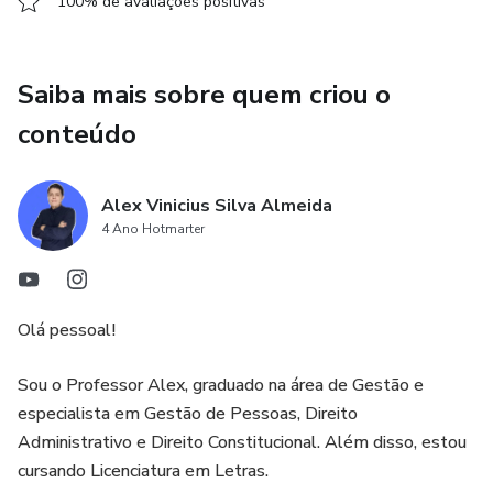
100% de avaliações positivas
Resolução CFM n° 1.931/2009 (Código de Ética Médica).
Resolução CFM n° 1.998/2012 (Regimento Interno do
Saiba mais sobre quem criou o
Conselho Federal de Medicina).
conteúdo
Legislação Especial
Alex Vinicius Silva Almeida
Constituição Federal: Título I e Titulo II.
4 Ano Hotmarter
Lei n° 13.709/2018 (Lei Geral de Proteção de Dados
Pessoais).
Olá pessoal!
Lei n° 13.853/2019.
Sou o Professor Alex, graduado na área de Gestão e
Lei n° 12.527/2011 (Lei de Acesso à Informação).
especialista em Gestão de Pessoas, Direito
Administrativo e Direito Constitucional. Além disso, estou
Lei n° 12.842/2013.
cursando Licenciatura em Letras.