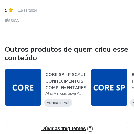
Muito obrigado por fazer parte dessa jornada!
5
11/11/2024
Professor Alex
JÉSSICA
Outros produtos de quem criou esse
conteúdo
CORE SP - FISCAL I
CONHECIMENTOS
COMPLEMENTARES
Alex Vinicius Silva Almeida
E ESPECÍFICO...
Educacional
Dúvidas frequentes