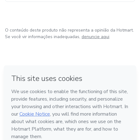
O conteúdo deste produto não representa a opinião da Hotmart.
Se você vir informações inadequadas,
denuncie aqui
em Bogotá
em Amsterdam
em Madrid
na Cidade do México
Feito com
❤
em Belo Horizonte
Conheça a Hotmart