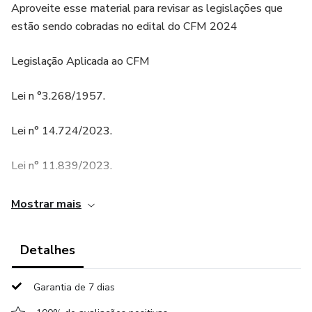
Aproveite esse material para revisar as legislações que
estão sendo cobradas no edital do CFM 2024
Legislação Aplicada ao CFM
Lei n °3.268/1957.
Lei n° 14.724/2023.
Lei n° 11.839/2023.
Decreto n° 44.045/1958.
Mostrar mais
Decreto n° 10.911/2021.
Detalhes
Resolução CFM n° 2.306/2022 (Código de Processo
Ético-Profissional).
Garantia de 7 dias