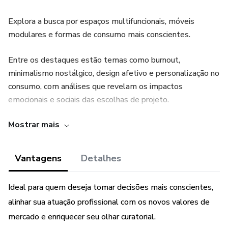
Explora a busca por espaços multifuncionais, móveis
modulares e formas de consumo mais conscientes.
Entre os destaques estão temas como burnout,
minimalismo nostálgico, design afetivo e personalização no
consumo, com análises que revelam os impactos
emocionais e sociais das escolhas de projeto.
Mostrar mais
Uma leitura essencial para profissionais que desejam
compreender os estilos de vida contemporâneos e traduzir
valores culturais em experiências espaciais e estéticas com
Vantagens
Detalhes
propósito.
Ideal para quem deseja tomar decisões mais conscientes,
alinhar sua atuação profissional com os novos valores de
mercado e enriquecer seu olhar curatorial.