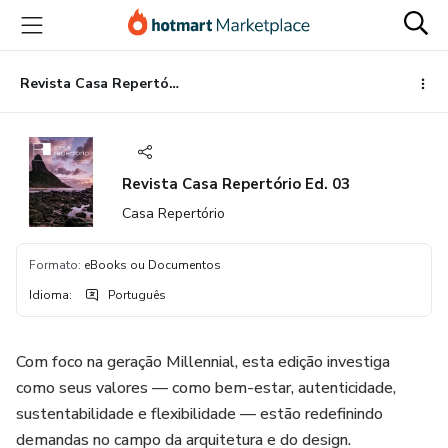
Ir
Ir
Ir
para
para
para
o
o
o
conteúdo
pagamento
rodapé
Revista Casa Repertório Ed. 03
principal
Revista Casa Repertório Ed. 03
Casa Repertório
Formato
:
eBooks ou Documentos
Idioma
:
Português
Com foco na geração Millennial, esta edição investiga
como seus valores — como bem-estar, autenticidade,
sustentabilidade e flexibilidade — estão redefinindo
demandas no campo da arquitetura e do design.