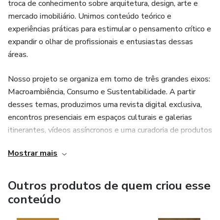
troca de conhecimento sobre arquitetura, design, arte e
mercado imobiliário. Unimos conteúdo teórico e
experiências práticas para estimular o pensamento crítico e
expandir o olhar de profissionais e entusiastas dessas
áreas.
Nosso projeto se organiza em torno de três grandes eixos:
Macroambiência, Consumo e Sustentabilidade. A partir
desses temas, produzimos uma revista digital exclusiva,
encontros presenciais em espaços culturais e galerias
itinerantes, vídeos assíncronos e uma curadoria de produtos
alinhados com estética e valores ESG.
Mostrar mais
Participar da Casa Repertório é fazer parte de uma rede
que busca refletir, se atualizar e se conectar, combinando
Outros produtos de quem criou esse
repertório intelectual com vivências que enriquecem a
conteúdo
prática profissional e o olhar sensível sobre o mundo.