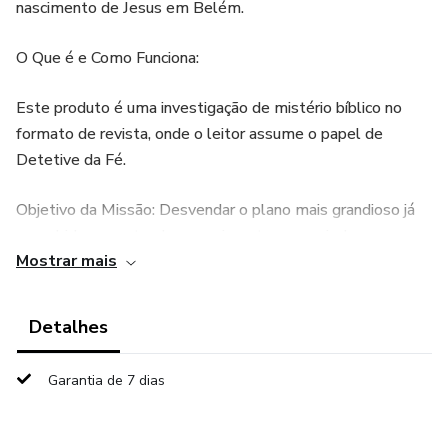
nascimento de Jesus em Belém.
O Que é e Como Funciona:
Este produto é uma investigação de mistério bíblico no
formato de revista, onde o leitor assume o papel de
Detetive da Fé.
Objetivo da Missão: Desvendar o plano mais grandioso já
concebido, conectando o nascimento na manjedoura ao
Mostrar mais
sacrifício na Cruz.
Protocolo de Investigação: O detetive deve examinar
Detalhes
"Arquivos Proféticos" e "Relatórios de Campo dos
Testemunhas".
Garantia de 7 dias
Coleta de Evidências: A missão consiste em coletar quatro
Palavras-Chave (Pistas 1, 2, 3 e 4) através da leitura