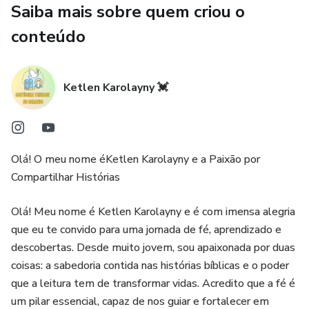
Saiba mais sobre quem criou o
atenta, decifração de enigmas e análise de citações bíblicas
(como Gênesis 3:15, Isaías 53:5, Mateus 1:21 e João
conteúdo
1:29).
Encerramento do Caso: As Palavras-Chave coletadas
Ketlen Karolayny 💓
devem ser transferidas para a Ficha de Missão Final para
revelar a razão completa do nascimento de Jesus.
Ao concluir a investigação, o produto revela a grande
Olá! O meu nome éKetlen Karolayny e a Paixão por
verdade.
Compartilhar Histórias
Experiência: Um guia interativo que usa uma narrativa de
Olá! Meu nome é Ketlen Karolayny e é com imensa alegria
investigação para aprofundar a compreensão da missão de
que eu te convido para uma jornada de fé, aprendizado e
Jesus, desde o Éden até o Calvário. Livro impresso em
descobertas. Desde muito jovem, sou apaixonada por duas
Papel Couchê, 90g/m² colorido, no tamanho 15x21cm com
coisas: a sabedoria contida nas histórias bíblicas e o poder
24 páginas. Este produto é feito sob demandas - será
que a leitura tem de transformar vidas. Acredito que a fé é
produzido especialmente para você após a compra. Por
um pilar essencial, capaz de nos guiar e fortalecer em