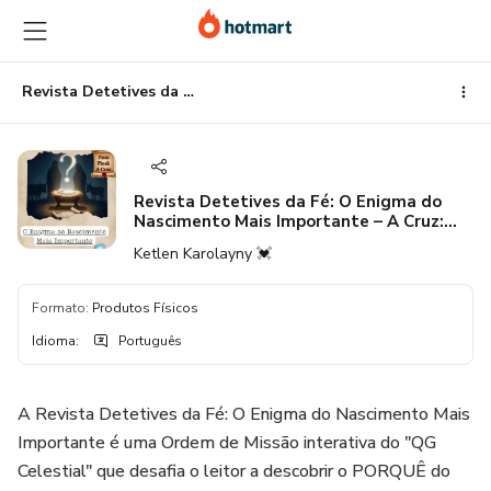
Ir
Ir
Ir
para
para
para
o
o
o
conteúdo
pagamento
rodapé
Revista Detetives da Fé: O Enigma do Nascimento Mais Importante – A Cruz: Pista Final ️‍♀️️
principal
Revista Detetives da Fé: O Enigma do
Nascimento Mais Importante – A Cruz:
Pista Final ️‍♀️️
Ketlen Karolayny 💓
Formato
:
Produtos Físicos
Idioma
:
Português
A Revista Detetives da Fé: O Enigma do Nascimento Mais
Importante é uma Ordem de Missão interativa do "QG
Celestial" que desafia o leitor a descobrir o PORQUÊ do