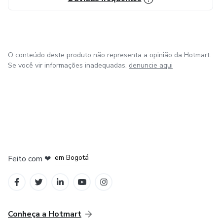
combinando a riqueza espiritual da Bíblia com a
oportunidade de adquirir conhecimentos em novos idiomas.
O conteúdo deste produto não representa a opinião da Hotmart.
Se você vir informações inadequadas,
denuncie aqui
em Amsterdam
em Madrid
em Bogotá
Feito com
❤
em Belo Horizonte
na Cidade do México
Conheça a Hotmart