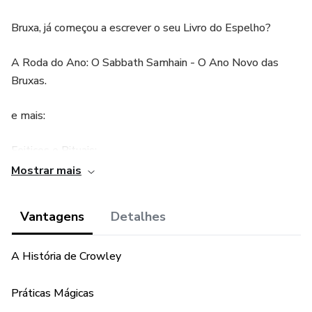
Bruxa, já começou a escrever o seu Livro do Espelho?
A Roda do Ano: O Sabbath Samhain - O Ano Novo das
Bruxas.
e mais:
Feitiços e Rituais;
Mostrar mais
Esbbath de Maio;
Vantagens
Detalhes
Pedras e Cristais.
A História de Crowley
Práticas Mágicas