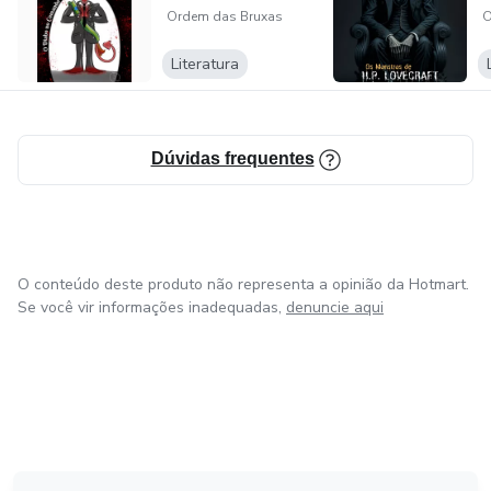
Ordem das Bruxas
O
Literatura
Dúvidas frequentes
O conteúdo deste produto não representa a opinião da Hotmart.
Se você vir informações inadequadas,
denuncie aqui
em Amsterdam
em Madrid