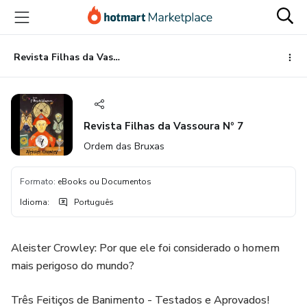
Ir
Ir
Ir
para
para
para
o
o
o
conteúdo
pagamento
rodapé
Revista Filhas da Vassoura Nº 7
principal
Revista Filhas da Vassoura Nº 7
Ordem das Bruxas
Formato
:
eBooks ou Documentos
Idioma
:
Português
Aleister Crowley: Por que ele foi considerado o homem
mais perigoso do mundo?
Três Feitiços de Banimento - Testados e Aprovados!