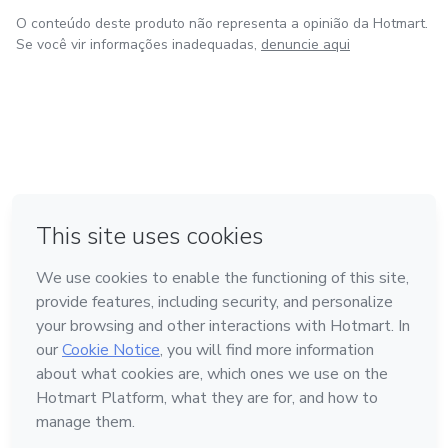
O conteúdo deste produto não representa a opinião da Hotmart.
Se você vir informações inadequadas,
denuncie aqui
em Amsterdam
em Madrid
em Bogotá
Feito com
❤
em Belo Horizonte
na Cidade do México
Conheça a Hotmart
Idioma
Português