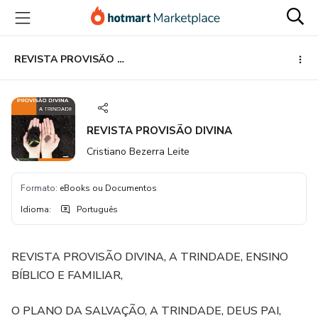
Ir
Ir
Ir
para
para
para
o
o
o
conteúdo
pagamento
rodapé
REVISTA PROVISÃO DIVINA
principal
REVISTA PROVISÃO DIVINA
Cristiano Bezerra Leite
Formato
:
eBooks ou Documentos
Idioma
:
Português
REVISTA PROVISÃO DIVINA, A TRINDADE, ENSINO
BÍBLICO E FAMILIAR,
O PLANO DA SALVAÇÃO, A TRINDADE, DEUS PAI,