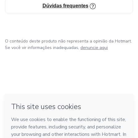
Dúvidas frequentes
O conteúdo deste produto não representa a opinião da Hotmart.
Se você vir informações inadequadas,
denuncie aqui
em Bogotá
em Amsterdam
em Madrid
na Cidade do México
Feito com
❤
em Belo Horizonte