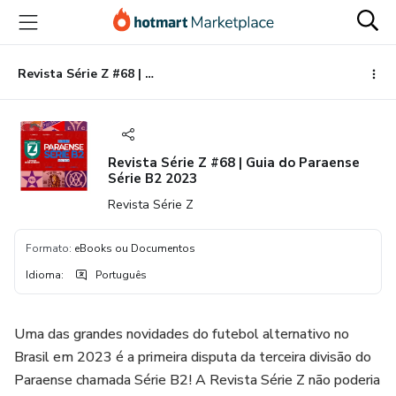
Ir
Ir
Ir
para
para
para
o
o
o
conteúdo
pagamento
rodapé
Revista Série Z #68 | Guia do Paraense Série B2 2023
principal
Revista Série Z #68 | Guia do Paraense
Série B2 2023
Revista Série Z
Formato
:
eBooks ou Documentos
Idioma
:
Português
Uma das grandes novidades do futebol alternativo no
Brasil em 2023 é a primeira disputa da terceira divisão do
Paraense chamada Série B2! A Revista Série Z não poderia