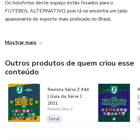
Os holofotes deste espaço estão focados para o
FUTEBOL ALTERNATIVO, pois lá se encontra um lado
apaixonante do esporte mais praticado no Brasil.
São inúmeras as histórias. Jogadores, clubes, campeonatos,
Mostrar mais
estádios, geopolítica, modos de ver o mundo. O futebol é
grande. Gigante. E aqui mostramos o quão é divino.
Outros produtos de quem criou esse
conteúdo
Revista Série Z #44
R
| Guia da Série C
|
2021
T
Revista Série Z
R
P
Geral