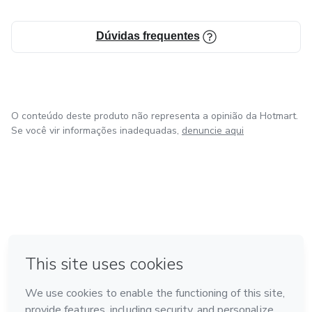
Dúvidas frequentes
O conteúdo deste produto não representa a opinião da Hotmart.
Se você vir informações inadequadas,
denuncie aqui
em Bogotá
em Amsterdam
em Madrid
na Cidade do México
Feito com
❤
em Belo Horizonte