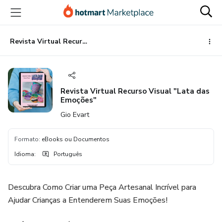
Ir
Ir
Ir
para
para
para
o
o
o
conteúdo
pagamento
rodapé
Revista Virtual Recurso Visual "Lata das Emoções"
principal
Revista Virtual Recurso Visual "Lata das
Emoções"
Gio Evart
Formato
:
eBooks ou Documentos
Idioma
:
Português
Descubra Como Criar uma Peça Artesanal Incrível para
Ajudar Crianças a Entenderem Suas Emoções!