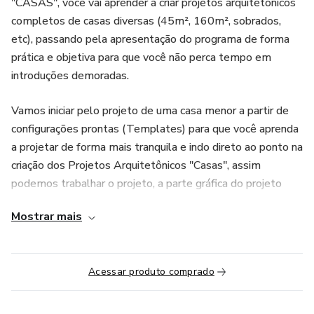
"CASAS", você vai aprender a criar projetos arquitetônicos
completos de casas diversas (45m², 160m², sobrados,
etc), passando pela apresentação do programa de forma
prática e objetiva para que você não perca tempo em
introduções demoradas.
Vamos iniciar pelo projeto de uma casa menor a partir de
configurações prontas (Templates) para que você aprenda
a projetar de forma mais tranquila e indo direto ao ponto na
criação dos Projetos Arquitetônicos "Casas", assim
podemos trabalhar o projeto, a parte gráfica do projeto
(textos, cotas, hachuras, etc.), apresentação, projeto legal
Mostrar mais
(prefeitura), inserção nas pranchas e exportação para PDF.
Aprenderá também as configurações e todas as
Acessar produto comprado
ferramentas (Configuração do template, importação de
Famílias, construção do projeto e exportação para PDF).