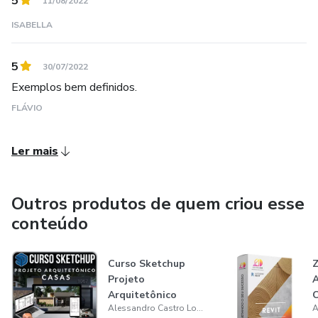
5
11/08/2022
treinamentos. Com essa junção temos certeza que vocês
terão ótimos resultados em seus estudos.
ISABELLA
5
30/07/2022
Exemplos bem definidos.
FLÁVIO
Ler mais
Outros produtos de quem criou esse
conteúdo
Curso Sketchup
Z
Projeto
A
Arquitetônico
Alessandro Castro Lopes
"Casas"