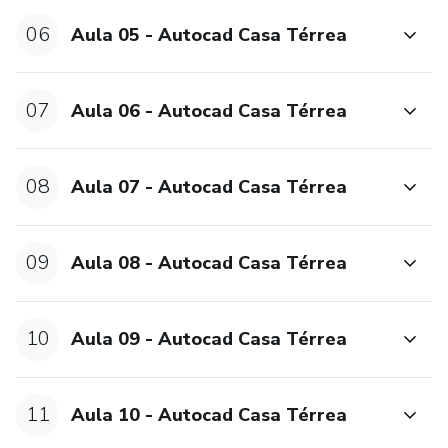
Na SEXTA ETAPA (FASE), abordaremos a criação das
06
Aula 05 - Autocad Casa Térrea
configurações do template;
Na SÉTIMA ETAPA (FASE), abordaremos conteúdos
07
Aula 06 - Autocad Casa Térrea
complementares e vídeos extras do Youtube.
Na OITAVA ETAPA (FASE), abordaremos a execução da
08
Aula 07 - Autocad Casa Térrea
renderização em vídeo animação (BÔNUS) no Lumion;
Passando essas fases vamos criar outros projetos de
09
Aula 08 - Autocad Casa Térrea
outras casas, para que você possa entender como é a
criação de projetos diversos e assim complementar seus
estudo de forma mais prática.
10
Aula 09 - Autocad Casa Térrea
11
Aula 10 - Autocad Casa Térrea