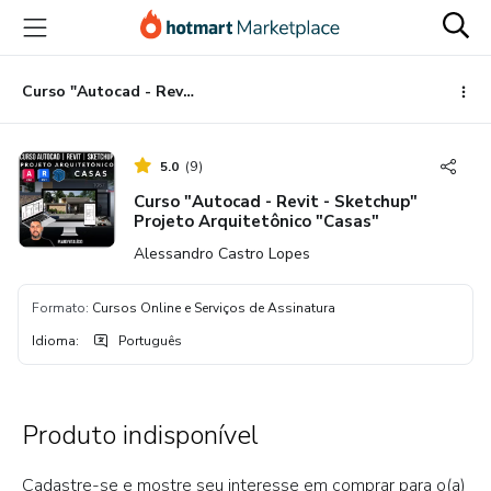
Ir
Ir
Ir
para
para
para
o
o
o
conteúdo
pagamento
rodapé
Curso "Autocad - Revit - Sketchup" Projeto Arquitetônico "Casas"
principal
5.0
(
9
)
Curso "Autocad - Revit - Sketchup"
Projeto Arquitetônico "Casas"
Alessandro Castro Lopes
Formato
:
Cursos Online e Serviços de Assinatura
Idioma
:
Português
Produto indisponível
Cadastre-se e mostre seu interesse em comprar para o(a)