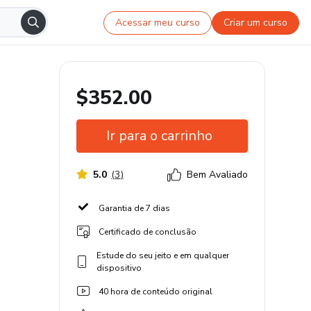
Acessar meu curso
Criar um curso
$352.00
Ir para o carrinho
5.0
(
3
)
Bem Avaliado
Garantia de 7 dias
Certificado de conclusão
Estude do seu jeito e em qualquer
dispositivo
40 hora de conteúdo original