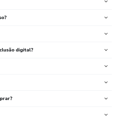
so?
clusão digital?
mprar?