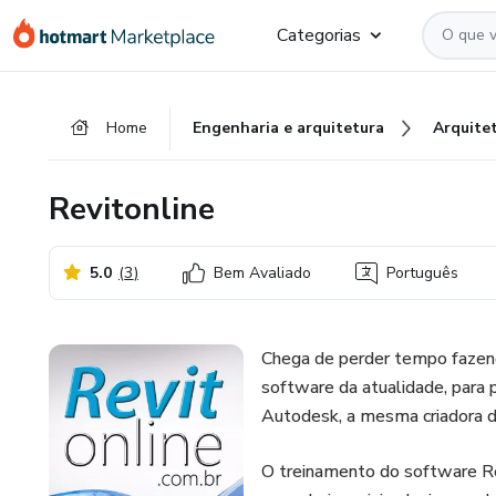
Ir
Ir
Ir
Categorias
para
para
para
o
o
o
conteúdo
pagamento
rodapé
Home
Engenharia e arquitetura
Arquite
principal
Revitonline
5.0
(
3
)
Bem Avaliado
Português
Chega de perder tempo fazen
software da atualidade, para p
Autodesk, a mesma criadora 
O treinamento do software Rev