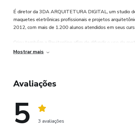
É diretor da 3DA ARQUITETURA DIGITAL, um studio de a
maquetes eletrônicas profissionais e projetos arquitetôni
2012, com mais de 1.200 alunos atendidos em seus curso
Criou também a Revitonline afim de difundir o uso da met
desmistificar o uso do Revit, como ferramenta de projet
Mostrar mais
empresas tem do software, devido a falta de conheciment
Participou do Master BIM MANAGER da Zigurat Internaci
Avaliações
5
3 avaliações