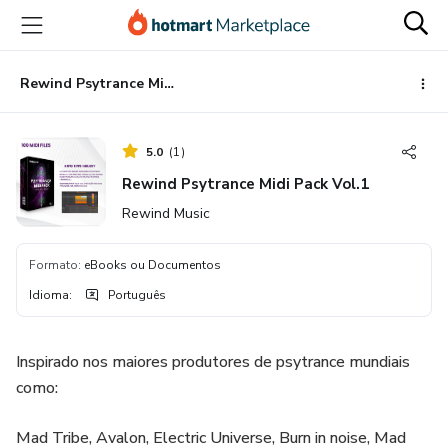
Ir
Ir
Ir
para
para
para
o
o
o
conteúdo
pagamento
rodapé
Rewind Psytrance Midi Pack Vol.1
principal
5.0
(
1
)
Rewind Psytrance Midi Pack Vol.1
Rewind Music
Formato
:
eBooks ou Documentos
Idioma
:
Português
Inspirado nos maiores produtores de psytrance mundiais
como:
Mad Tribe, Avalon, Electric Universe, Burn in noise, Mad