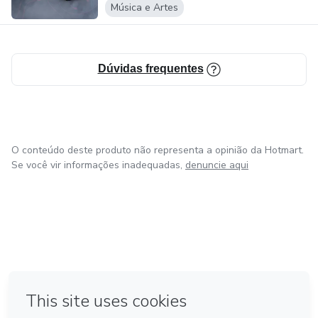
Música e Artes
Dúvidas frequentes
O conteúdo deste produto não representa a opinião da Hotmart.
Se você vir informações inadequadas,
denuncie aqui
na Cidade do México
Feito com
❤
em Belo Horizonte
em Bogotá
em Amsterdam
em Madrid