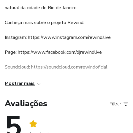
natural da cidade do Rio de Janeiro.
Conheça mais sobre o projeto Rewind.
Instagram: https://www.instagram.com/rewind.live
Page: https://www.facebook.com/djrewindlive
Soundcloud: https://soundcloud.com/rewindoficial
.
Mostrar mais
Avaliações
Filtrar
5