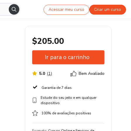
Acessar meu curso
Criar um curso
$205.00
Ir para o carrinho
5.0
(
1
)
Bem Avaliado
Garantia de 7 dias
Estude do seu jeito e em qualquer
dispositivo
100% de avaliações positivas
Formato
:
Cursos Online e Serviços de