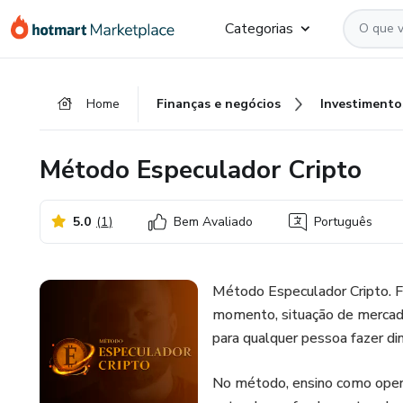
Ir
Ir
Ir
Categorias
para
para
para
o
o
o
conteúdo
pagamento
rodapé
Home
Finanças e negócios
Investimento
principal
Método Especulador Cripto
5.0
(
1
)
Bem Avaliado
Português
Método Especulador Cripto. F
momento, situação de mercado
para qualquer pessoa fazer di
No método, ensino como opera