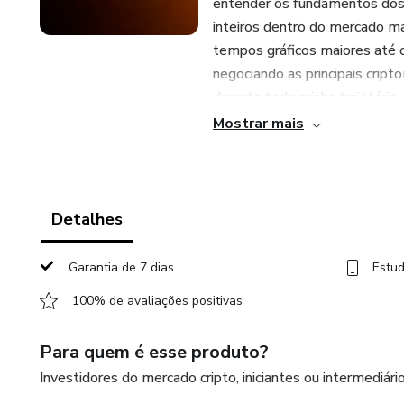
entender os fundamentos dos a
inteiros dentro do mercado m
tempos gráficos maiores até o
negociando as principais crip
durante toda minha trajetória.
Mostrar mais
Faça parte da comunidade que 
de criptomoedas!
Detalhes
Garantia de 7 dias
Estud
100% de avaliações positivas
Para quem é esse produto?
Investidores do mercado cripto, iniciantes ou intermediár