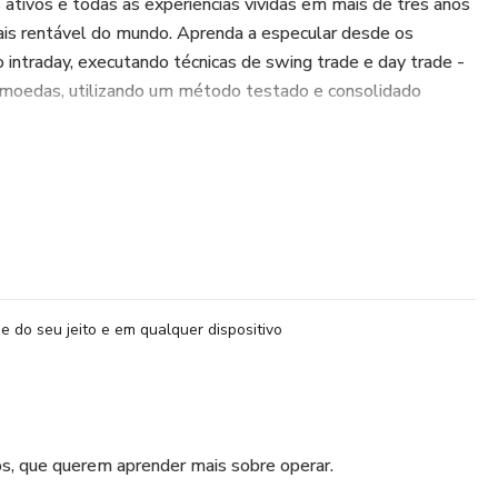
tivos e todas as experiências vividas em mais de três anos
ais rentável do mundo. Aprenda a especular desde os
 intraday, executando técnicas de swing trade e day trade -
tomoedas, utilizando um método testado e consolidado
mais cresce no mercado, a dos especuladores profissionais
e do seu jeito e em qualquer dispositivo
ios, que querem aprender mais sobre operar.