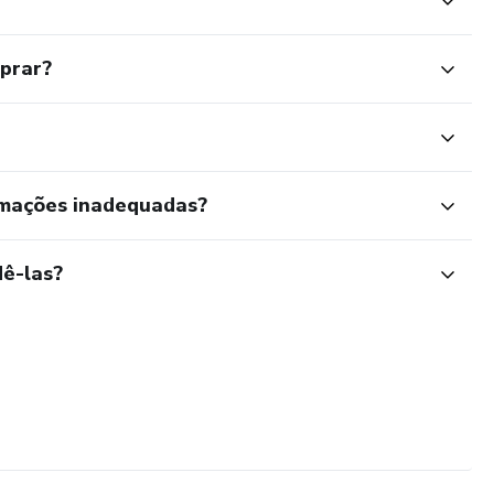
mprar?
rmações inadequadas?
ê-las?