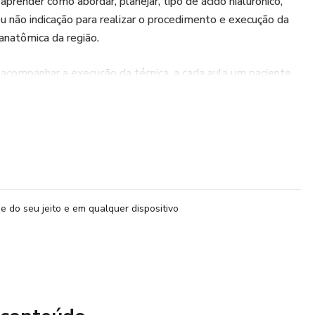
aprender como abordar, planejar, tipo de ácido hialurônico,
ou não indicação para realizar o procedimento e execução da
anatômica da região.
á acompanhar a execução da técnica, a cada aula um paciente
e. Desta forma aluno terá segurança e conhecimento para
 consultório.
e do seu jeito e em qualquer dispositivo