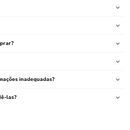
mprar?
rmações inadequadas?
ê-las?