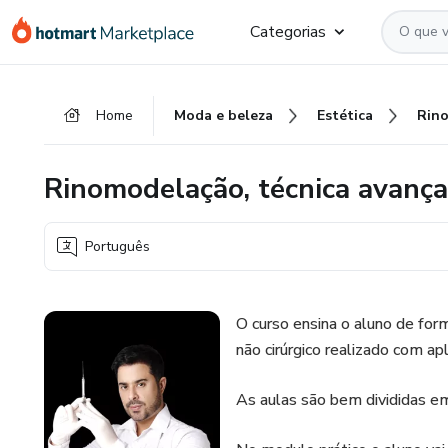
Ir
Ir
Ir
Categorias
para
para
para
o
o
o
conteúdo
pagamento
rodapé
Home
Moda e beleza
Estética
principal
Rinomodelação, técnica avanç
Português
O curso ensina o aluno de for
não cirúrgico realizado com apl
As aulas são bem divididas em