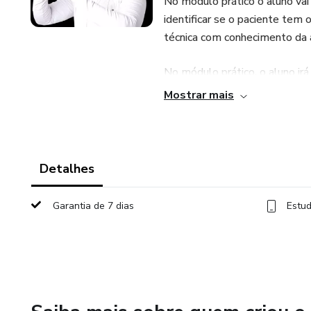
No modulo prático o aluno vai 
identificar se o paciente tem 
técnica com conhecimento da 
No módulo prático, o aluno ir
com uma necessidade diferent
Mostrar mais
planejar qualquer caso em seu
Detalhes
Garantia de 7 dias
Estud