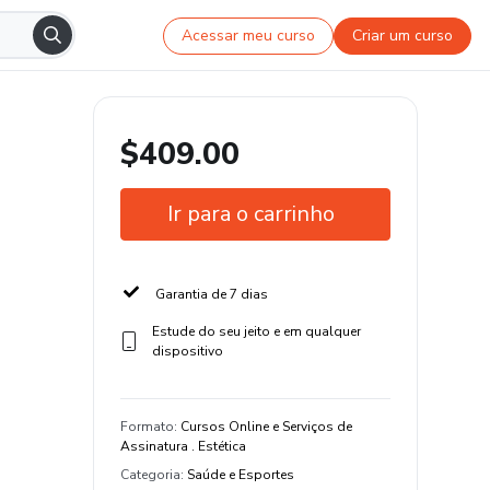
Acessar meu curso
Criar um curso
$409.00
Ir para o carrinho
Garantia de 7 dias
Estude do seu jeito e em qualquer
dispositivo
Formato
:
Cursos Online e Serviços de
Assinatura . Estética
Categoria
:
Saúde e Esportes