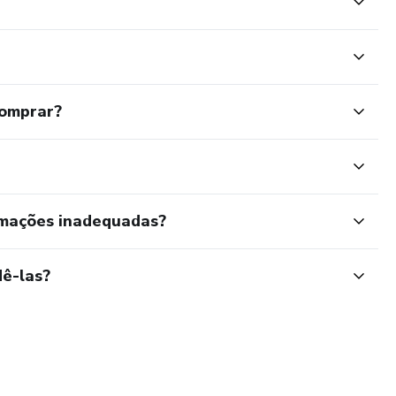
comprar?
rmações inadequadas?
ê-las?