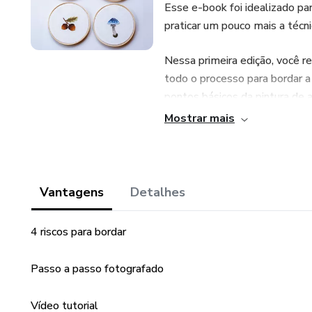
Esse e-book foi idealizado pa
praticar um pouco mais a técni
Nessa primeira edição, você 
todo o processo para bordar a 
pontos básicos da pintura de a
guias, conversão Anchor/DMC, 
Mostrar mais
Uma ótima oportunidade para tr
pelas quatro estações do ano,
decorar um cantinho especial!
Vantagens
Detalhes
4 riscos para bordar
Passo a passo fotografado
Vídeo tutorial