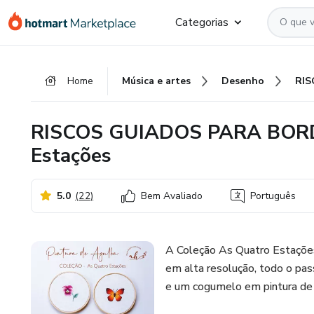
Ir
Ir
Ir
Categorias
para
para
para
o
o
o
conteúdo
pagamento
rodapé
Home
Música e artes
Desenho
principal
RISCOS GUIADOS PARA BORDA
Estações
5.0
(
22
)
Bem Avaliado
Português
A Coleção As Quatro Estações
em alta resolução, todo o pas
e um cogumelo em pintura de 