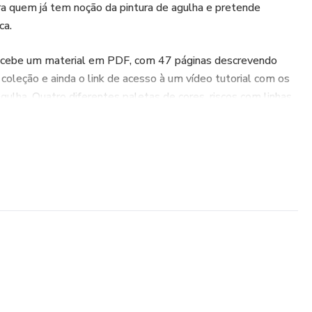
ra quem já tem noção da pintura de agulha e pretende
ca.
recebe um material em PDF, com 47 páginas descrevendo
coleção e ainda o link de acesso à um vídeo tutorial com os
gulha. Quatro diferentes paletas de cores, riscos com linhas
e muitas dicas extras, também estão incluídos no material.
einar e praticar o bordado realista! Ao final dessa jornada
 você terá uma linda coleção para presentear, vender ou