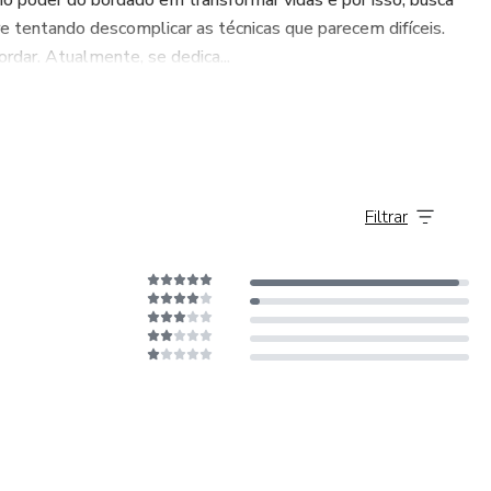
no poder do bordado em transformar vidas e por isso, busca
e tentando descomplicar as técnicas que parecem difíceis.
ordar. Atualmente, se dedica...
Filtrar