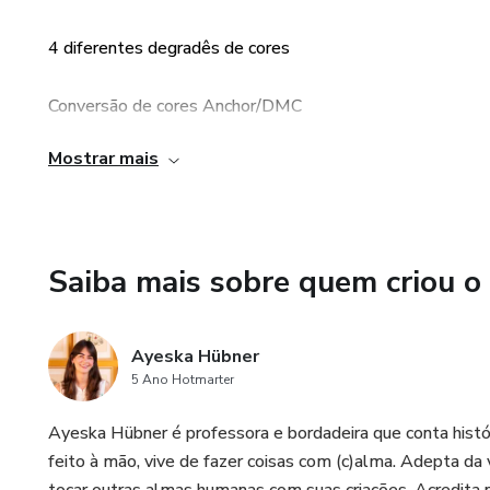
4 diferentes degradês de cores
Conversão de cores Anchor/DMC
Mostrar mais
Riscos com linhas guias
Saiba mais sobre quem criou o
Ayeska Hübner
5 Ano Hotmarter
Ayeska Hübner é professora e bordadeira que conta histór
feito à mão, vive de fazer coisas com (c)alma. Adepta da