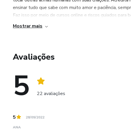
tocar outras almas humanas com suas criações. Acredita 
ensinar tudo que sabe com muito amor e paciência, sempr
Faz isso por meio de cursos online e riscos guiados para b
Mostrar mais
Avaliações
5
22 avaliações
5
28/09/2022
ANA