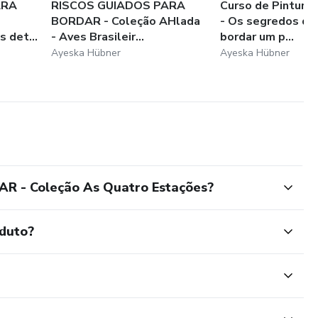
ARA
RISCOS GUIADOS PARA
Curso de Pintura
BORDAR - Coleção AHlada
- Os segredos d
 det...
- Aves Brasileir...
bordar um p...
Ayeska Hübner
Ayeska Hübner
 - Coleção As Quatro Estações?
oduto?