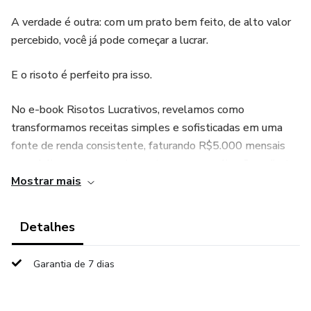
A verdade é outra: com um prato bem feito, de alto valor
percebido, você já pode começar a lucrar.
E o risoto é perfeito pra isso.
No e-book Risotos Lucrativos, revelamos como
transformamos receitas simples e sofisticadas em uma
fonte de renda consistente, faturando R$5.000 mensais
com delivery – sem restaurante, sem complicação e direto
Mostrar mais
de casa.
📘 Você vai aprender:
Detalhes
✅ As receitas exatas do nosso delivery que vendem todos
Garantia de 7 dias
os dias
✅ Como preparar risotos irresistíveis como: