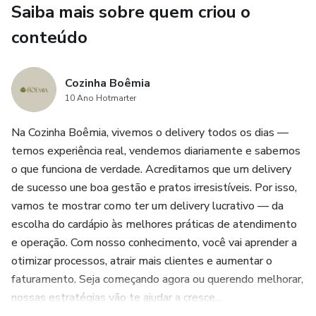
Saiba mais sobre quem criou o
Filé Mignon ao Molho Cremoso
conteúdo
Risoto de Limão Siciliano com Camarão
Cozinha Boêmia
Risoto de Gorgonzola, de Bacon, de Parmesão e muito
10 Ano Hotmarter
mais
Na Cozinha Boêmia, vivemos o delivery todos os dias —
temos experiência real, vendemos diariamente e sabemos
✅ A técnica de preparo base que deixa qualquer risoto
o que funciona de verdade. Acreditamos que um delivery
cremoso e profissional
de sucesso une boa gestão e pratos irresistíveis. Por isso,
✅ Sugestões de precificação para vender com lucro real
vamos te mostrar como ter um delivery lucrativo — da
escolha do cardápio às melhores práticas de atendimento
Tudo com ingredientes acessíveis, preparo descomplicado
e operação. Com nosso conhecimento, você vai aprender a
e resultados dignos de restaurante.
otimizar processos, atrair mais clientes e aumentar o
faturamento. Seja começando agora ou querendo melhorar,
💡 Você não precisa ser chef. Só precisa de um fogão, um
nossas estratégias vão te ajudar a cresce...
plano e esse e-book.