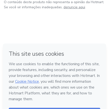
O conteúdo deste produto não representa a opinião da Hotmart.
Se você vir informações inadequadas,
denuncie aqui
em Amsterdam
em Madrid
em Bogotá
Feito com
❤
em Belo Horizonte
na Cidade do México
Conheça a Hotmart
Idioma
Português