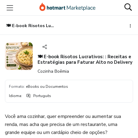
Ir
Ir
Ir
para
para
para
o
o
o
conteúdo
pagamento
rodapé
🍽️ E-book Risotos Lucrativos: : Receitas e Estratégias para Faturar Alto no Delivery
principal
🍽️ E-book Risotos Lucrativos: : Receitas e
Estratégias para Faturar Alto no Delivery
Cozinha Boêmia
Formato
:
eBooks ou Documentos
Idioma
:
Português
Você ama cozinhar, quer empreender ou aumentar sua
renda, mas acha que precisa de um restaurante, uma
grande equipe ou um cardápio cheio de opções?