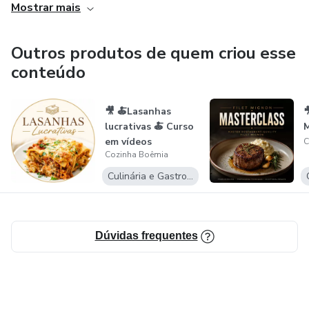
Mostrar mais
Se você quer transformar sua paixão por culinária em uma
renda extra de verdade, esse material é o ponto de
Outros produtos de quem criou esse
partida.
conteúdo
👉 Garanta agora o seu e-book e comece a faturar com
🎥 🍝Lasanhas

risotos hoje mesmo.
lucrativas 🍝 Curso
M
em vídeos
C
Cozinha Boêmia
Culinária e Gastronomia
Dúvidas frequentes