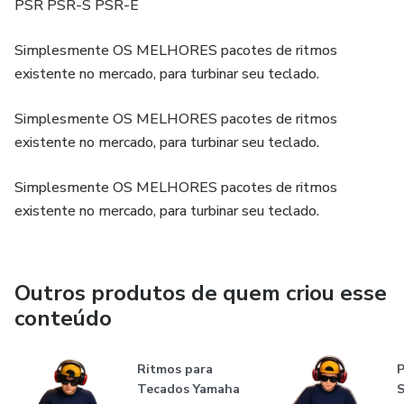
PSR PSR-S PSR-E
BONDE DO FORRÓ
Simplesmente OS MELHORES pacotes de ritmos
existente no mercado, para turbinar seu teclado.
CAIO COSTA
Simplesmente OS MELHORES pacotes de ritmos
CALCINHA PRETA
existente no mercado, para turbinar seu teclado.
CHAPÉU DE COURO
Simplesmente OS MELHORES pacotes de ritmos
existente no mercado, para turbinar seu teclado.
CIDO DOS TECLADOS 1
CIDO DOS TECLADOS 2
Outros produtos de quem criou esse
CINTURA DE MOLA
conteúdo
DEO E BANDA
Ritmos para
Tecados Yamaha
DESEJO DE MENINA 1