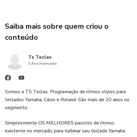
ALEMÃO DO FORRÓ 1
Saiba mais sobre quem criou o
ALEMÃO DO FORRÓ 2
conteúdo
ARRASTAPÉ JUNINO
ARRASTAPÉ SERTANEJO
Ts Teclas
3 Ano Hotmarter
BAIÃO MASTRUZ
BATIDA LOUCA 1
Somos a TS Teclas. Programação de ritmos styles para
teclados Yamaha, Cásio e Roland. São mais de 20 anos no
BATIDA LOUCA 2
segmento.
BONDE DO BRASIL 1
Simplesmente OS MELHORES pacotes de ritmos
existente no mercado, para turbinar seu teclado Yamaha
BONDE DO BRASIL 2