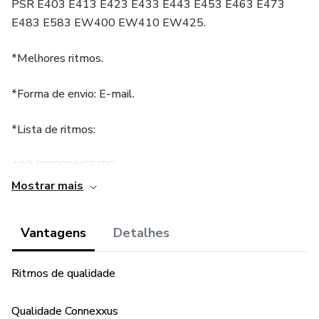
PSR E403 E413 E423 E433 E443 E453 E463 E473
E483 E583 EW400 EW410 EW425.
*Melhores ritmos.
*Forma de envio: E-mail.
*Lista de ritmos:
100 PRECONCEITO
Mostrar mais
A LOBA 1
Vantagens
Detalhes
A LOBA 2
ACACIO
Ritmos de qualidade
ADEMARIO COELHO
Qualidade Connexxus