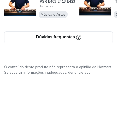
PSR E403 E413 E423
Ts Teclas
T
E433 E443 E453...
DESEJO DE MENINA 2
S
Música e Artes
DIMAS DOS TECLADOS
EDIMILSON BATISTA
Dúvidas frequentes
ELSON DOS TECLADOS
FERAS DO BAILE
O conteúdo deste produto não representa a opinião da Hotmart.
Se você vir informações inadequadas,
denuncie aqui
FERINHA
FLAGUIM MORAL
FLÁVIO JOSÉ
FORRÓ BOYS
em Amsterdam
em Madrid