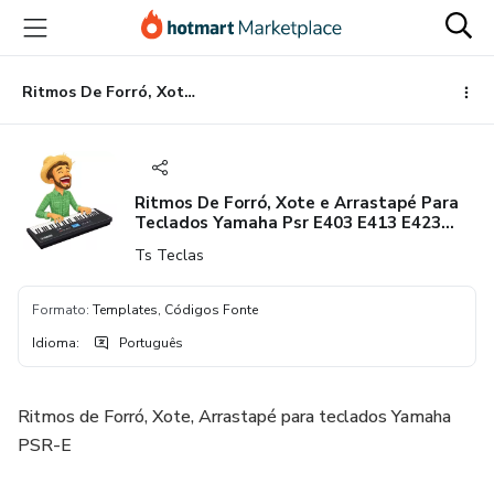
Ir
Ir
Ir
para
para
para
o
o
o
conteúdo
pagamento
rodapé
Ritmos De Forró, Xote e Arrastapé Para Teclados Yamaha Psr E403 E413 E423 E433 E443 E453 E463 E473 E483 E583 EW400 EW410 EW425
principal
Ritmos De Forró, Xote e Arrastapé Para
Teclados Yamaha Psr E403 E413 E423
E433 E443 E453 E463 E473 E483 E583
Ts Teclas
EW400 EW410 EW425
Formato
:
Templates, Códigos Fonte
Idioma
:
Português
Ritmos de Forró, Xote, Arrastapé para teclados Yamaha
PSR-E