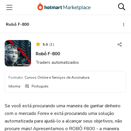
Ir
Ir
Ir
para
para
para
o
o
o
conteúdo
pagamento
rodapé
Robô F-800
principal
5.0
(
1
)
Robô F-800
Traders automatizados
Formato
:
Cursos Online e Serviços de Assinatura
Idioma
:
Português
Se você está procurando uma maneira de ganhar dinheiro
com o mercado Forex e está procurando uma solução
automatizada para ajudá-lo a alcançar seus objetivos, não
procure mais! Apresentamos o ROBÔ F800 - a maneira