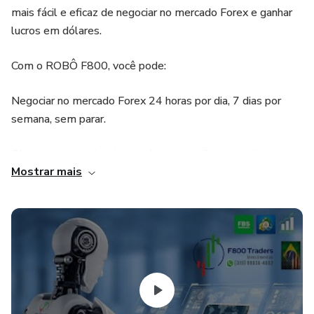
mais fácil e eficaz de negociar no mercado Forex e ganhar
lucros em dólares.
Com o ROBÔ F800, você pode:
Negociar no mercado Forex 24 horas por dia, 7 dias por
semana, sem parar.
Obter acesso a algoritmos de negociação avançados que
Mostrar mais
ajudam a identificar oportunidades de negociação lucrativas.
Automatizar suas operações de negociação e gerenciar
riscos automaticamente para minimizar perdas e maximizar
lucros.
Aproveitar a nossa equipe de especialistas em Forex para
ajudá-lo a obter o máximo de seu investimento.