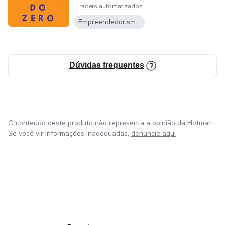
Traders automatizados
Empreendedorismo Digital
Dúvidas frequentes
O conteúdo deste produto não representa a opinião da Hotmart.
Se você vir informações inadequadas,
denuncie aqui
em Amsterdam
em Madrid