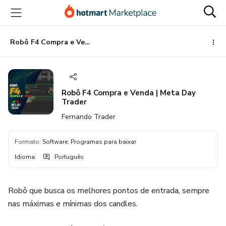
Ir
Ir
Ir
para
para
para
o
o
o
conteúdo
pagamento
rodapé
Robô F4 Compra e Venda | Meta Day Trader
principal
Robô F4 Compra e Venda | Meta Day
Trader
Fernando Trader
Formato
:
Software, Programas para baixar
Idioma
:
Português
Robô que busca os melhores pontos de entrada, sempre
nas máximas e mínimas dos candles.