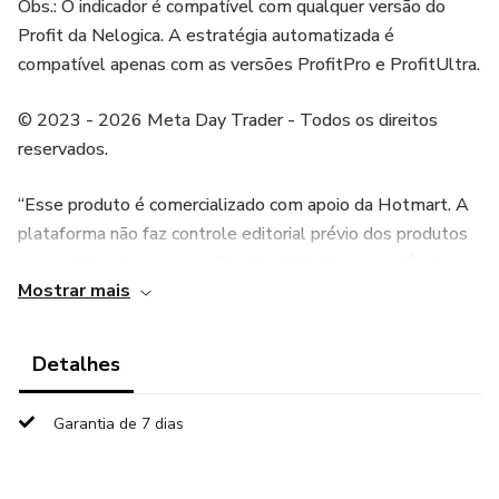
Obs.: O indicador é compatível com qualquer versão do
Profit da Nelogica. A estratégia automatizada é
compatível apenas com as versões ProfitPro e ProfitUltra.
© 2023 - 2026 Meta Day Trader - Todos os direitos
reservados.
“Esse produto é comercializado com apoio da Hotmart. A
plataforma não faz controle editorial prévio dos produtos
comercializados, nem avalia a tecnicidade e experiência
Mostrar mais
daqueles que os produzem. A existência de um produto e
sua aquisição, por meio da plataforma, não podem ser
consideradas como garantia de qualidade de conteúdo e
Detalhes
resultado, em qualquer hipótese. Ao adquiri-lo, o
comprador declara estar ciente dessas informações. Os
Garantia de 7 dias
termos e políticas da Hotmart podem ser acessados aqui,
antes mesmo da conclusão da compra.(Link para anexo na
palavra AQUI: https://www.hotmart.com/legal/pt-BR).”