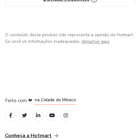
O conteúdo deste produto não representa a opinião da Hotmart.
Se você vir informações inadequadas,
denuncie aqui
em Bogotá
em Amsterdam
em Madrid
na Cidade do México
Feito com
❤
em Belo Horizonte
Conheça a Hotmart