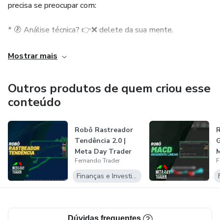
precisa se preocupar com:
* 🚷 Análise técnica? 👉❌ delete da sua mente.
* 🚷 Price action? 👉❌ delete da sua mente.
Mostrar mais
* 🚷 Volume financeiro e outros indicadores complicados?
Outros produtos de quem criou esse
👉❌ delete do seu gráfico.
conteúdo
* 🚷 Médias móveis? 👉❌ delete do seu gráfico.
Robô Rastreador
* 🚷 VWAP? 👉❌ delete do seu gráfico.
Tendência 2.0 |
G
Meta Day Trader
M
Fernando Trader
F
ESQUEÇA TUDO ISSO!
Finanças e Investimentos
Dúvidas frequentes