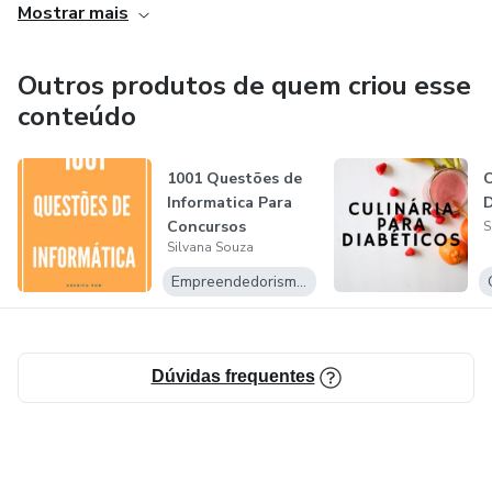
Mostrar mais
Outros produtos de quem criou esse
conteúdo
1001 Questões de
C
Informatica Para
D
Concursos
S
Silvana Souza
Empreendedorismo Digital
Dúvidas frequentes