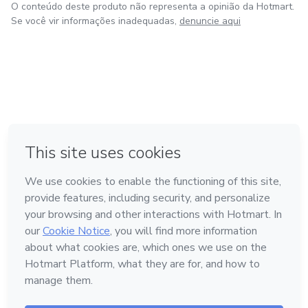
O conteúdo deste produto não representa a opinião da Hotmart.
Se você vir informações inadequadas,
denuncie aqui
em Amsterdam
em Madrid
em Bogotá
Feito com
❤
em Belo Horizonte
na Cidade do México
Conheça a Hotmart
Idioma
Português