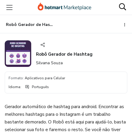
Ir
Ir
Ir
para
para
para
o
o
o
conteúdo
pagamento
rodapé
Robô Gerador de Hashtag
principal
Robô Gerador de Hashtag
Silvana Souza
Formato
:
Aplicativos para Celular
Idioma
:
Português
Gerador automático de hashtag para android. Encontrar as
melhores hashtags para o Instagram é um trabalho
bastante demorado. O Robô está aqui para ajudá-lo, basta
selecionar sua foto e faremos o resto. Se você não tiver